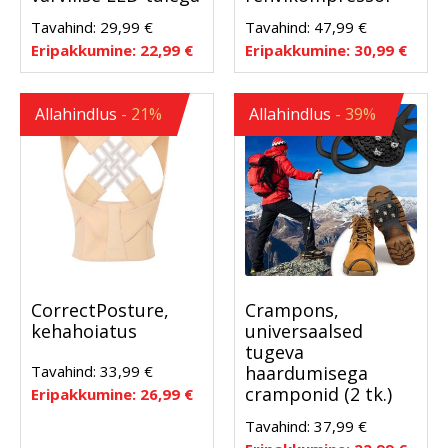
Tavahind:
29,99
€
Tavahind:
47,99
€
Eripakkumine:
22,99
€
Eripakkumine:
30,99
€
Allahindlus
- 21%
Allahindlus
- 39%
CorrectPosture,
Crampons,
kehahoiatus
universaalsed
tugeva
Tavahind:
33,99
€
haardumisega
cramponid (2 tk.)
Eripakkumine:
26,99
€
Tavahind:
37,99
€