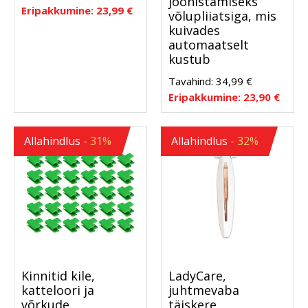
joonistamiseks
Eripakkumine:
23,99
€
võlupliiatsiga, mis
kuivades
automaatselt
kustub
Tavahind:
34,99
€
Eripakkumine:
23,90
€
Allahindlus
- 31%
Allahindlus
- 32%
Kinnitid kile,
LadyCare,
katteloori ja
juhtmevaba
võrkude
täiskere