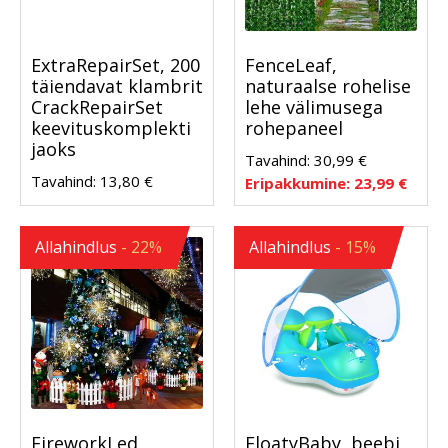
ExtraRepairSet, 200
FenceLeaf,
täiendavat klambrit
naturaalse rohelise
CrackRepairSet
lehe välimusega
keevituskomplekti
rohepaneel
jaoks
Tavahind:
30,99
€
Tavahind:
13,80
€
Eripakkumine:
23,99
€
Allahindlus
- 22%
Allahindlus
- 15%
FireworkLed,
FloatyBaby, beebi