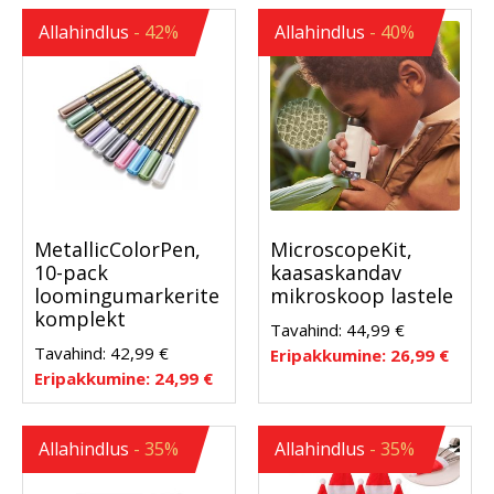
Allahindlus
- 42%
Allahindlus
- 40%
MetallicColorPen,
MicroscopeKit,
10-pack
kaasaskandav
loomingumarkerite
mikroskoop lastele
komplekt
Tavahind:
44,99
€
Tavahind:
42,99
€
Eripakkumine:
26,99
€
Eripakkumine:
24,99
€
Allahindlus
- 35%
Allahindlus
- 35%