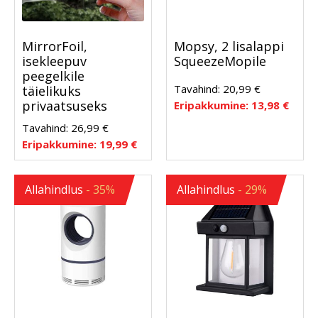
MirrorFoil,
Mopsy, 2 lisalappi
isekleepuv
SqueezeMopile
peegelkile
Tavahind:
20,99
€
täielikuks
privaatsuseks
Eripakkumine:
13,98
€
Tavahind:
26,99
€
Eripakkumine:
19,99
€
Allahindlus
- 35%
Allahindlus
- 29%