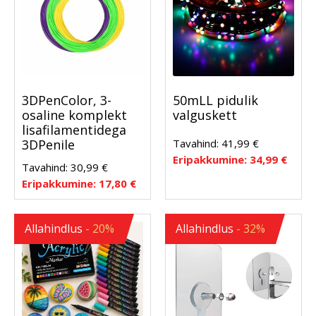
3DPenColor, 3-
50mLL pidulik
osaline komplekt
valguskett
lisafilamentidega
Tavahind:
41,99
€
3DPenile
Eripakkumine:
34,99
€
Tavahind:
30,99
€
Eripakkumine:
17,80
€
Allahindlus
- 20%
Allahindlus
- 32%