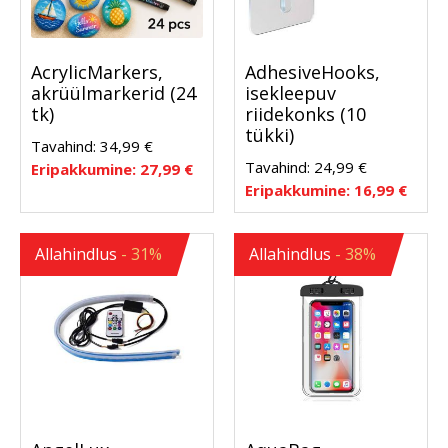
AcrylicMarkers,
AdhesiveHooks,
akrüülmarkerid (24
isekleepuv
tk)
riidekonks (10
tükki)
Tavahind:
34,99
€
Tavahind:
24,99
€
Eripakkumine:
27,99
€
Eripakkumine:
16,99
€
Allahindlus
- 31%
Allahindlus
- 38%