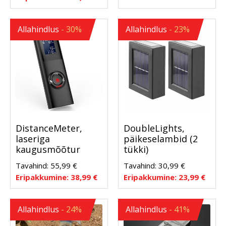
Allahindlus
- 30%
Allahindlus
- 23%
DistanceMeter,
DoubleLights,
laseriga
päikeselambid (2
kaugusmõõtur
tükki)
Tavahind:
55,99
€
Tavahind:
30,99
€
Eripakkumine:
38,99
€
Eripakkumine:
23,99
€
Allahindlus
- 24%
Allahindlus
- 41%