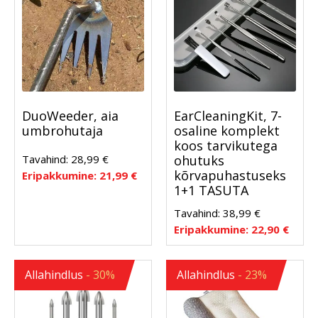
DuoWeeder, aia
EarCleaningKit, 7-
umbrohutaja
osaline komplekt
koos tarvikutega
Tavahind:
28,99
€
ohutuks
kõrvapuhastuseks
Eripakkumine:
21,99
€
1+1 TASUTA
Tavahind:
38,99
€
Eripakkumine:
22,90
€
Allahindlus
- 30%
Allahindlus
- 23%