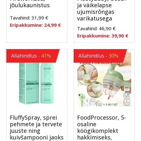
jõulukaunistus
ja väikelapse
ujumisrõngas
Tavahind:
31,99
€
varikatusega
Eripakkumine:
24,99
€
Tavahind:
46,90
€
Eripakkumine:
39,90
€
Allahindlus
- 41%
Allahindlus
- 30%
FluffySpray, sprei
FoodProcessor, 5-
pehmete ja tervete
osaline
juuste ning
köögikomplekt
kuivšampooni jaoks
hakkimiseks,