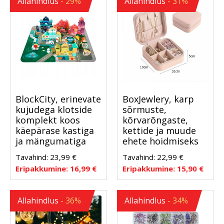
Allahindlus
- 29%
Allahindlus
- 31%
BlockCity, erinevate
BoxJewlery, karp
kujudega klotside
sõrmuste,
komplekt koos
kõrvarõngaste,
käepärase kastiga
kettide ja muude
ja mängumatiga
ehete hoidmiseks
Tavahind:
23,99
€
Tavahind:
22,99
€
Eripakkumine:
16,99
€
Eripakkumine:
15,90
€
Allahindlus
- 36%
Allahindlus
- 34%