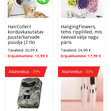
HairCollect
HangingFlowers,
korduvkasutatav
tehis ripplilled, mis
juuste/karvade
näevad välja nagu
püüdja ​​(2 tk)
päris
Tavahind:
20,99
€
Tavahind:
24,99
€
Eripakkumine:
13,99
€
Eripakkumine:
17,99
€
Allahindlus
- 39%
Allahindlus
- 35%