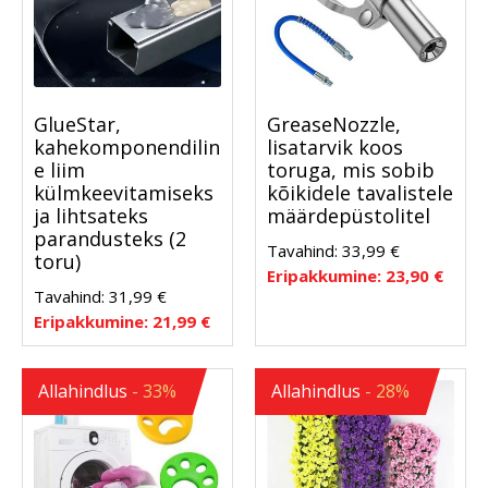
GlueStar,
GreaseNozzle,
kahekomponendilin
lisatarvik koos
e liim
toruga, mis sobib
külmkeevitamiseks
kõikidele tavalistele
ja lihtsateks
määrdepüstolitel
parandusteks (2
Tavahind:
33,99
€
toru)
Eripakkumine:
23,90
€
Tavahind:
31,99
€
Eripakkumine:
21,99
€
Allahindlus
- 33%
Allahindlus
- 28%