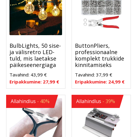
BulbLights, 50 sise-
ButtonPliers,
ja välisretro LED-
professionaalne
tuld, mis laetakse
komplekt trukkide
päikeseenergiaga
kinnitamiseks
Tavahind:
43,99
€
Tavahind:
37,99
€
Eripakkumine:
27,99
€
Eripakkumine:
24,99
€
Allahindlus
- 40%
Allahindlus
- 39%