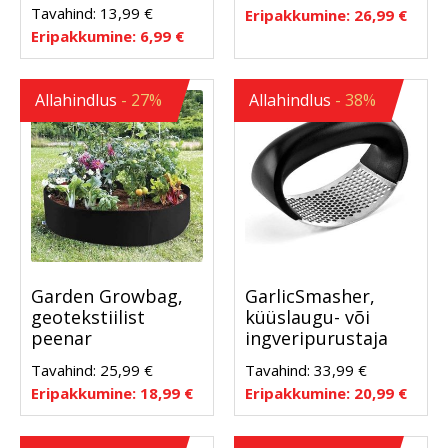
Tavahind:
13,99
€
Eripakkumine:
26,99
€
Eripakkumine:
6,99
€
Allahindlus
- 27%
Allahindlus
- 38%
Garden Growbag,
GarlicSmasher,
geotekstiilist
küüslaugu- või
peenar
ingveripurustaja
Tavahind:
25,99
€
Tavahind:
33,99
€
Eripakkumine:
18,99
€
Eripakkumine:
20,99
€