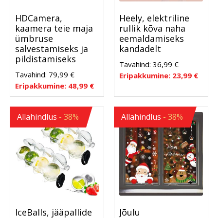
HDCamera,
Heely, elektriline
kaamera teie maja
rullik kõva naha
ümbruse
eemaldamiseks
salvestamiseks ja
kandadelt
pildistamiseks
Tavahind:
36,99
€
Tavahind:
79,99
€
Eripakkumine:
23,99
€
Eripakkumine:
48,99
€
Allahindlus
- 38%
Allahindlus
- 38%
IceBalls, jääpallide
Jõulu