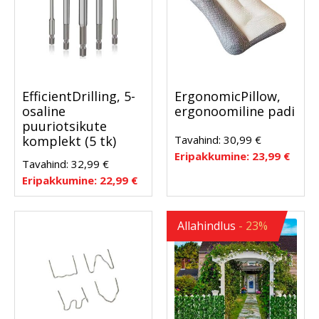
EfficientDrilling, 5-
ErgonomicPillow,
osaline
ergonoomiline padi
puuriotsikute
Tavahind:
30,99
€
komplekt (5 tk)
Eripakkumine:
23,99
€
Tavahind:
32,99
€
Eripakkumine:
22,99
€
Allahindlus
- 23%