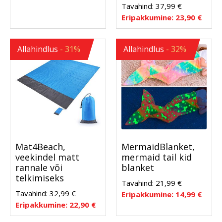
Tavahind:
37,99
€
Eripakkumine:
23,90
€
Allahindlus
- 31%
Allahindlus
- 32%
Mat4Beach,
MermaidBlanket,
veekindel matt
mermaid tail kid
rannale või
blanket
telkimiseks
Tavahind:
21,99
€
Tavahind:
32,99
€
Eripakkumine:
14,99
€
Eripakkumine:
22,90
€