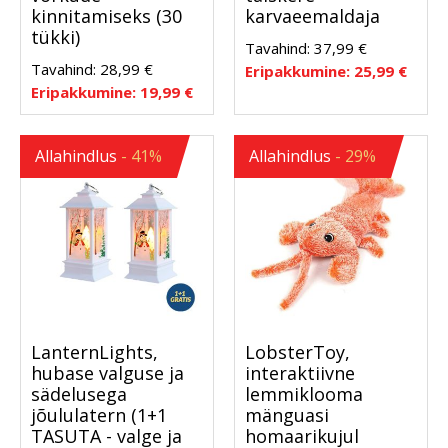
kinnitamiseks (30
karvaeemaldaja
tükki)
Tavahind:
37,99
€
Tavahind:
28,99
€
Eripakkumine:
25,99
€
Eripakkumine:
19,99
€
Allahindlus
- 41%
Allahindlus
- 29%
LanternLights,
LobsterToy,
hubase valguse ja
interaktiivne
sädelusega
lemmiklooma
jõululatern (1+1
mänguasi
TASUTA - valge ja
homaarikujul