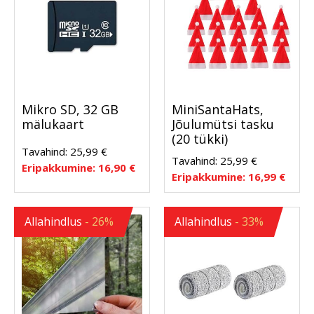
Mikro SD, 32 GB
MiniSantaHats,
mälukaart
Jõulumütsi tasku
(20 tükki)
Tavahind:
25,99
€
Tavahind:
25,99
€
Eripakkumine:
16,90
€
Eripakkumine:
16,99
€
Allahindlus
- 26%
Allahindlus
- 33%