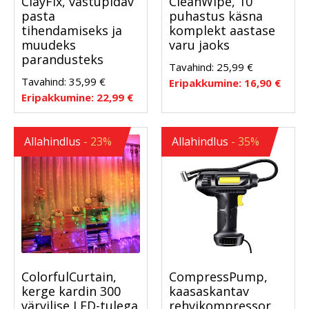
ClayFix, vastupidav
CleanWipe, 10
pasta
puhastus käsna
tihendamiseks ja
komplekt aastase
muudeks
varu jaoks
parandusteks
Tavahind:
25,99
€
Tavahind:
35,99
€
Eripakkumine:
16,90
€
Eripakkumine:
22,99
€
Allahindlus
- 23%
Allahindlus
- 35%
ColorfulCurtain,
CompressPump,
kerge kardin 300
kaasaskantav
värvilise LED-tulega
rehvikompressor