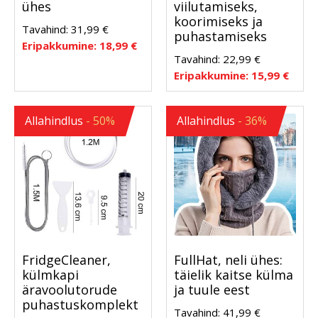
ühes
viilutamiseks,
koorimiseks ja
Tavahind:
31,99
€
puhastamiseks
Eripakkumine:
18,99
€
Tavahind:
22,99
€
Eripakkumine:
15,99
€
Allahindlus
- 50%
Allahindlus
- 36%
FridgeCleaner,
FullHat, neli ühes:
külmkapi
täielik kaitse külma
äravoolutorude
ja tuule eest
puhastuskomplekt
Tavahind:
41,99
€