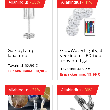
Allahindlus
- 38%
Allahindlus
- 41%
GatsbyLamp,
GlowWaterLights, 4
laualamp
veekindlat LED-tuld
koos puldiga.
Tavahind:
62,99
€
Tavahind:
33,99
€
Eripakkumine:
38,90
€
Eripakkumine:
19,99
€
Allahindlus
- 31%
Allahindlus
- 30%