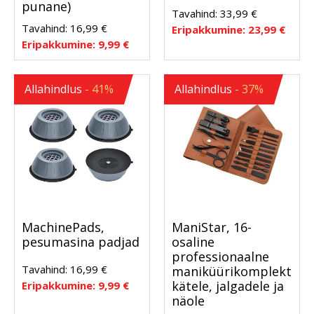
punane)
Tavahind:
33,99
€
Tavahind:
16,99
€
Eripakkumine:
23,99
€
Eripakkumine:
9,99
€
Allahindlus
- 41%
Allahindlus
- 37%
MachinePads,
ManiStar, 16-
pesumasina padjad
osaline
professionaalne
Tavahind:
16,99
€
maniküürikomplekt
kätele, jalgadele ja
Eripakkumine:
9,99
€
näole