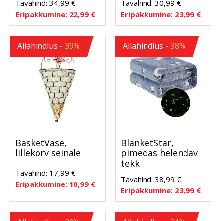
Tavahind:
34,99
€
Tavahind:
30,99
€
Eripakkumine:
22,99
€
Eripakkumine:
23,99
€
Allahindlus
- 39%
Allahindlus
- 38%
BasketVase,
BlanketStar,
lillekorv seinale
pimedas helendav
tekk
Tavahind:
17,99
€
Tavahind:
38,99
€
Eripakkumine:
10,99
€
Eripakkumine:
23,99
€