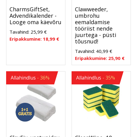
CharmsGiftSet,
Clawweeder,
Advendikalender -
umbrohu
Looge oma käevõru
eemaldamise
tööriist nende
Tavahind:
25,99
€
juurtega - püsti
Eripakkumine:
18,99
€
tõusnud!
Tavahind:
40,99
€
Eripakkumine:
25,90
€
Allahindlus
- 36%
Allahindlus
- 35%