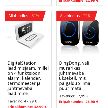
Eripakkumine:
22,99
€
Allahindlus
- 31%
Allahindlus
- 29%
DigitalStation,
DingDong, vali
laadimisjaam, millel
mürarikas
on 4 funktsiooni:
juhtmevaba
alarm, kalender,
uksekell, mis
termomeeter ja
paigaldub ilma
juhtmevaba
puurimata
laadimine.
Tavahind:
37,99
€
Tavahind:
47,99
€
Eripakkumine:
26,90
€
Eripakkumine:
32,99
€