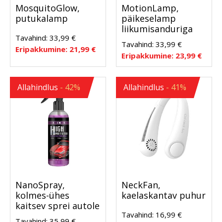
MosquitoGlow,
MotionLamp,
putukalamp
päikeselamp
liikumisanduriga
Tavahind:
33,99
€
Tavahind:
33,99
€
Eripakkumine:
21,99
€
Eripakkumine:
23,99
€
Allahindlus
- 42%
Allahindlus
- 41%
NanoSpray,
NeckFan,
kolmes-ühes
kaelaskantav puhur
kaitsev sprei autole
Tavahind:
16,99
€
Tavahind:
35,99
€