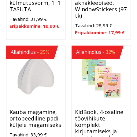
külmutusvorm, 1+1
aknakleebised,
TASUTA
WindowStickers (97
tk)
Tavahind:
31,99
€
Tavahind:
28,99
€
Eripakkumine:
19,90
€
Eripakkumine:
17,99
€
Allahindlus
- 29%
Allahindlus
- 32%
Kauba magamine,
KidBook, 4-osaline
ortopeediline padi
töövihikute
küljele magamiseks
komplekt
kirjutamiseks ja
Tavahind:
33,99
€