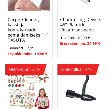
CarpetCleaner,
Chamfering Device,
kassi- ja
45° Plaatide
koerakarvade
lõikamise seade
eemaldamiseks 1+1
Tavahind:
40,99
€
TASUTA
Eripakkumine:
24,99
€
Tavahind:
32,99
€
Eripakkumine:
19,90
€
Allahindlus
- 27%
Allahindlus
- 37%