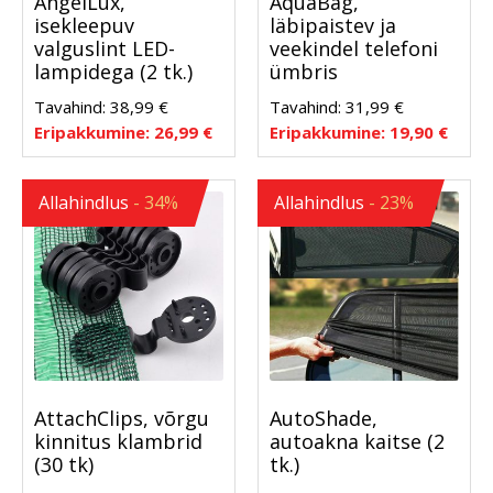
AngelLux,
AquaBag,
isekleepuv
läbipaistev ja
valguslint LED-
veekindel telefoni
lampidega (2 tk.)
ümbris
Tavahind:
38,99
€
Tavahind:
31,99
€
Eripakkumine:
26,99
€
Eripakkumine:
19,90
€
Allahindlus
- 34%
Allahindlus
- 23%
AttachClips, võrgu
AutoShade,
kinnitus klambrid
autoakna kaitse (2
(30 tk)
tk.)