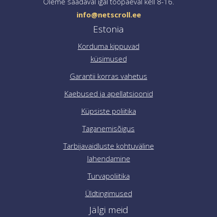
Oleme saadaval igal tööpäeval kell 8-16.
info@netscroll.ee
Estonia
Korduma kippuvad
küsimused
Garantii korras vahetus
Kaebused ja apellatsioonid
Küpsiste poliitika
Taganemisõigus
Tarbijavaidluste kohtuväline
lahendamine
Turvapoliitika
Üldtingimused
Jälgi meid