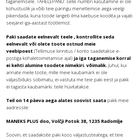
taganemisele. TÄHELEPANU: selle numbri kasutamine ei ole
kohustuslik ja võib teie päringu menetlemise aega veelgi
pikendada, kuna toode langeb ilma kaebuse koodita ja vajab
seejärel iga-aastast töötlemist.
Paki saadate
eelnevalt teele
, kontrollite seda
eelnevalt või olete toote ostnud meie
veebipoest
(Tellimuse kinnitus / konto saadetakse e-
postiga kohaletoimetamise ajal)
ja iga taganemise korral
ei kehti alumine toodete nimekiri. võimalik.
Juhul, kui
annate meile toote, mille meie kaubamärk ei ole
väljasõiduks sobimatu, ei vastuta me teie paki eest ja pakk
ei tagasta kaubamärki. teile hüvitatakse.
Teil on 14 päeva aega alates soovist saata
pakk meie
aadressile:
MANEKS PLUS doo, Volčji Potok 38, 1235 Radomlje
Soovin, et saadaksite paki koos väljastusteatega, et teie