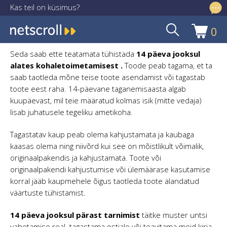
Kas teil on küsimus?
info@netscroll.ee
0
Liigu
Liigu
navigeerimisele
sisu
Seda saab ette teatamata tühistada
14 päeva jooksul
juurde
alates kohaletoimetamisest .
Toode peab tagama, et ta
saab taotleda mõne teise toote asendamist või tagastab
toote eest raha. 14-päevane taganemisaasta algab
kuupäevast, mil teie määratud kolmas isik (mitte vedaja)
lisab juhatusele tegeliku ametikoha.
Tagastatav kaup peab olema kahjustamata ja kaubaga
kaasas olema ning niivõrd kui see on mõistlikult võimalik,
originaalpakendis ja kahjustamata. Toote või
originaalpakendi kahjustumise või ülemäärase kasutamise
korral jääb kaupmehele õigus taotleda toote alandatud
väärtuste tühistamist.
14 päeva jooksul pärast tarnimist
täitke muster untsi
vahetamise real. tagastama ostjale või teavitama meid kirja