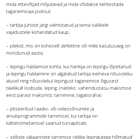
mida ettevõtjad mõjutavad ja mida võidakse kehtestada
taganemisaja jooksul;
– tarbija juhiste järgi valmistatud ja tema isiklikele
vajadustele kohandatud kaup;
– plekist, mis on koheselt defektne või mille kasutusaeg on
möödunud aasta;
– lepingu haldamise kohta, kui hankija on lepingu lõpetanud
ja lepingu haldamine on algatatud tarbija eelneva nõusoleku
alusel ning nõusolekul lepingust taganemise õigusest
täielikult loobuda. leping; (näiteks: vahendustasu maksmise
eest pärast maksmist, tarnimine, tagatisraha)
– pitseeritud raadio- või videosõnumite ja
arvutiprogrammide tarnimisel, kui tarbija on
kättetoimetamisel saanud turvapitsati;
– selliste väljaannete tarnimise riiklike lepingutega hõlmatud