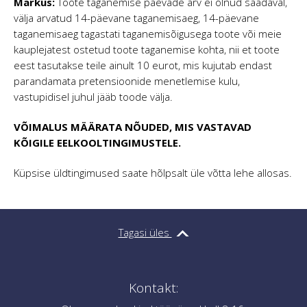
Märkus:
Toote taganemise päevade arv ei olnud saadaval,
välja arvatud 14-päevane taganemisaeg, 14-päevane
taganemisaeg tagastati taganemisõigusega toote või meie
kauplejatest ostetud toote taganemise kohta, nii et toote
eest tasutakse teile ainult 10 eurot, mis kujutab endast
parandamata pretensioonide menetlemise kulu,
vastupidisel juhul jääb toode välja.
VÕIMALUS MÄÄRATA NÕUDED, MIS VASTAVAD
KÕIGILE EELKOOLTINGIMUSTELE.
Küpsise üldtingimused saate hõlpsalt üle võtta lehe allosas.
Tagasi üles
Kontakt: