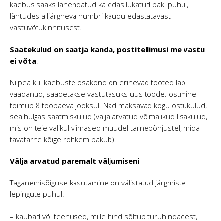
kaebus saaks lahendatud ka edasilükatud paki puhul,
lähtudes alljärgneva numbri kaudu edastatavast
vastuvõtukinnitusest.
Saatekulud on saatja kanda, postitellimusi me vastu
ei võta.
Niipea kui kaebuste osakond on erinevad tooted läbi
vaadanud, saadetakse vastutasuks uus toode. ostmine
toimub 8 tööpäeva jooksul. Nad maksavad kogu ostukulud,
sealhulgas saatmiskulud (välja arvatud võimalikud lisakulud,
mis on teie valikul viimased muudel tarnepõhjustel, mida
tavatarne kõige rohkem pakub).
Välja arvatud paremalt väljumiseni
Taganemisõiguse kasutamine on välistatud järgmiste
lepingute puhul:
– kaubad või teenused, mille hind sõltub turuhindadest,