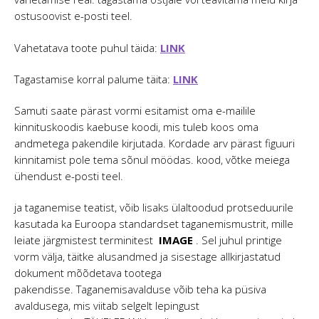
ostusoovist e-posti teel.
Vahetatava toote puhul täida:
LINK
Tagastamise korral palume täita:
LINK
Samuti saate pärast vormi esitamist oma e-mailile
kinnituskoodis kaebuse koodi, mis tuleb koos oma
andmetega pakendile kirjutada. Kordade arv pärast figuuri
kinnitamist pole tema sõnul möödas. kood, võtke meiega
ühendust e-posti teel.
ja taganemise teatist, võib lisaks ülaltoodud protseduurile
kasutada ka Euroopa standardset taganemismustrit, mille
leiate järgmistest terminitest
IMAGE
. Sel juhul printige
vorm välja, täitke alusandmed ja sisestage allkirjastatud
dokument mõõdetava tootega
pakendisse. Taganemisavalduse võib teha ka püsiva
avaldusega, mis viitab selgelt lepingust