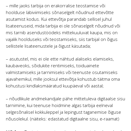
– mille jaoks tarbija on erakorralise teostamise või
hoolduse läbiviimiseks sõnaselgelt nõudnud ettevõtte
asutamist kodus. Kui ettevõtja parandab sellisel juhul
lisateenuseid, mida tarbija ei ole sõnaselgelt nõudnud või
mis tarnib asendustöödeks mittekuuluvat kaupa, mis on
vajalik hoolduseks või teostamiseks, siis tarbijal on õigus
sellistele lisateenustele ja õigust käsutada;
– asutustel, mis ei ole ette nähtud alaliseks elamiseks,
kaubaveoks, sõidukite rentimiseks, toiduainete
valmistamiseks ja tarnimiseks või teenuste osutamiseks
ajavahemikul, mille jooksul ettevõtja kohustub täitma oma
kohustusi kindlaksmääratud kuupäeval või aastal;
– nõudlikule andmekandjale pähe mittetuleva digitaalse sisu
tarnimine, kui teenuse hoidmine algas tarbija eelneval
selgesõnalisel kokkuleppel ja lepingust taganemise õiguse
nõusolekul. (näiteks: edastatud digitaalne sisu, e-raamat)