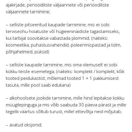
ajakirjade, perioodiliste väljaannete või perioodiliste
väljaannete tarnimine;
– selliste pitseeritud kaupade tarnimine, mis ei sobi
terviseohu hoiatuste või hügieeninäidiste tagastamiseks,
kui tarbijal soovitakse vabastada plommid; (näiteks:
kosmeetika, puhastusvahendid, poleerimispastad ja tolm,
põhjahelmed, püksid)
– selliste kaupade tarnimine, mis oma olemuselt ei sobi
kokku teiste esemetega; (näiteks: komplekt / komplekt, kõik
tooted peidukastist, mõlemad tooted 1 + 1 pakkumisest
tasuta, mille pool saab edukana)
– alkohoolsete jookide tarnimine, mille hind lepitakse kokku
müügilepinguga ja mis võib saabuda 30 päeva pärast ja mille
tegelik väärtus sõltub turust, millel ettevõtja neid mõjutab;
– avatud oksjonid;