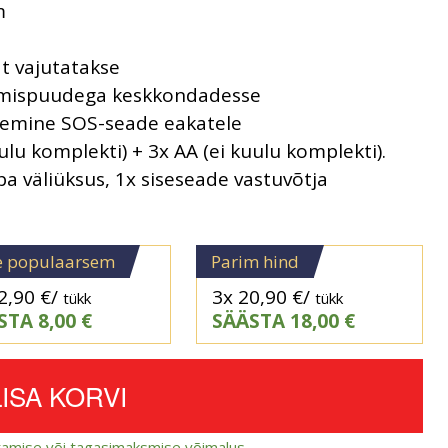
m
at vajutatakse
lmispuudega keskkondadesse
isemine SOS-seade eakatele
ulu komplekti) + 3x AA (ei kuulu komplekti).
a väliüksus, 1x siseseade vastuvõtja
e populaarsem
Parim hind
2,90
€
/
3x
20,90
€
/
tükk
tükk
STA
8,00
€
SÄÄSTA
18,00
€
LISA KORVI
amise või tagasimaksmise võimalus