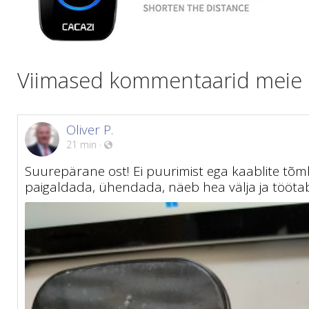
Viimased kommentaarid meie kl
Oliver P.
21 min
·
Suurepärane ost! Ei puurimist ega kaablite tõm
paigaldada, ühendada, näeb hea välja ja tööta