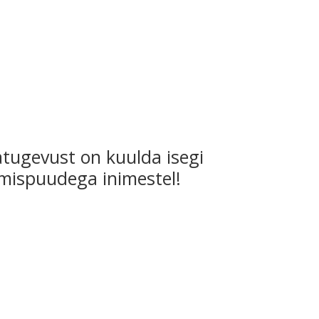
atugevust on kuulda isegi
mispuudega inimestel!