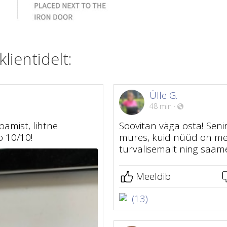
ientidelt:
Ülle G.
48 min
·
bamist, lihtne
Soovitan väga osta! Seni
b 10/10!
mures, kuid nüüd on mei
turvalisemalt ning saame
Meeldib
(13)