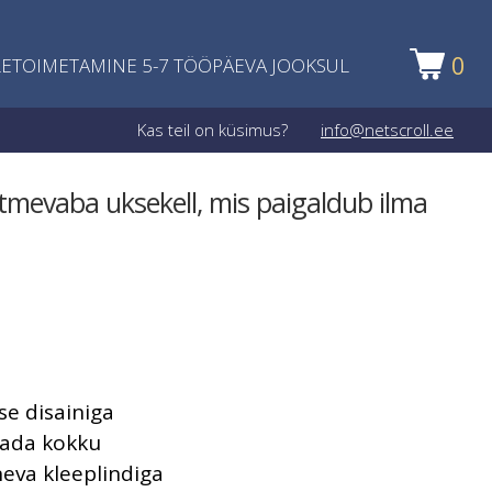
0
ETOIMETAMINE 5-7 TÖÖPÄEVA JOOKSUL
Kas teil on küsimus?
info@netscroll.ee
tmevaba uksekell, mis paigaldub ilma
se disainiga
ada kokku
neva kleeplindiga