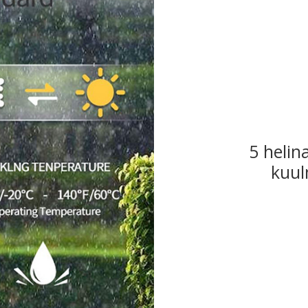
5 helin
kuul