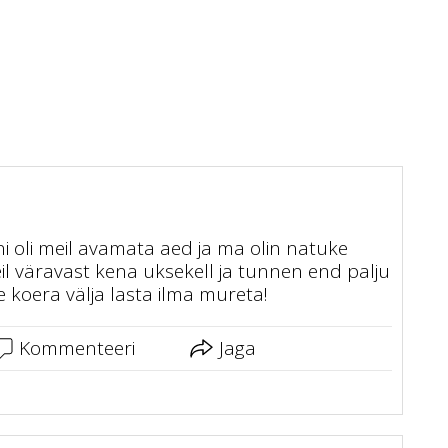
ni oli meil avamata aed ja ma olin natuke
l väravast kena uksekell ja tunnen end palju
 koera välja lasta ilma mureta!
Kommenteeri
Jaga