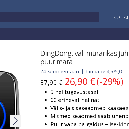
KOHAL
DingDong, vali mürarikas juh
puurimata
24 kommentaari
hinnang 4,5/5,0
26,90
€
(-29%)
Algne
Current
37,99
€
hind
price
5 helitugevustaset
oli:
is:
37,99 €.
26,90 €.
60 erinevat helinat
Välis- ja siseseadmed kaasaeg
Mitmed seadmed saab ühend
Puurivaba paigaldus – ise-kin