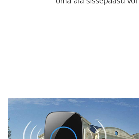
oma aia sissepääsu või 