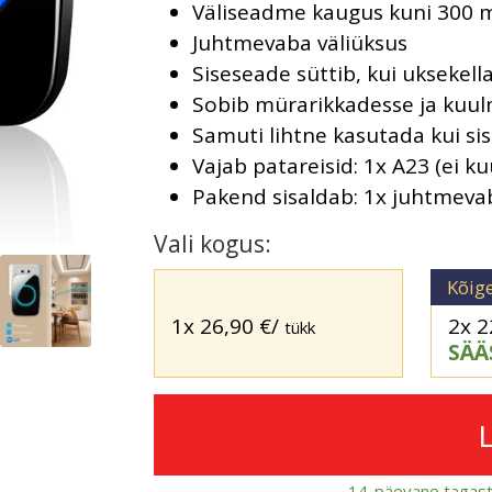
Väliseadme kaugus kuni 300 
Juhtmevaba väliüksus
Siseseade süttib, kui uksekell
Sobib mürarikkadesse ja kuu
Samuti lihtne kasutada kui s
Vajab patareisid: 1x A23 (ei ku
Pakend sisaldab: 1x juhtmevab
Vali kogus:
Kõig
1x
26,90
€
/
2x
2
tükk
SÄÄ
14-päevane tagast