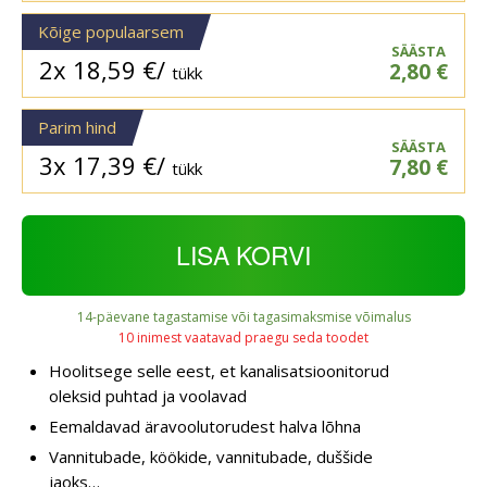
Kõige populaarsem
SÄÄSTA
2x
18,59
€
/
2,80
€
tükk
Parim hind
SÄÄSTA
3x
17,39
€
/
7,80
€
tükk
LISA KORVI
14-päevane tagastamise või tagasimaksmise võimalus
10 inimest vaatavad praegu seda toodet
Hoolitsege selle eest, et kanalisatsioonitorud
oleksid puhtad ja voolavad
Eemaldavad äravoolutorudest halva lõhna
Vannitubade, köökide, vannitubade, duššide
jaoks…