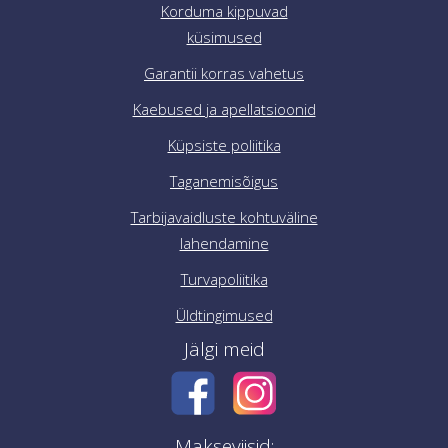
Korduma kippuvad
küsimused
Garantii korras vahetus
Kaebused ja apellatsioonid
Küpsiste poliitika
Taganemisõigus
Tarbijavaidluste kohtuväline
lahendamine
Turvapoliitika
Üldtingimused
Jälgi meid
Makseviisid: