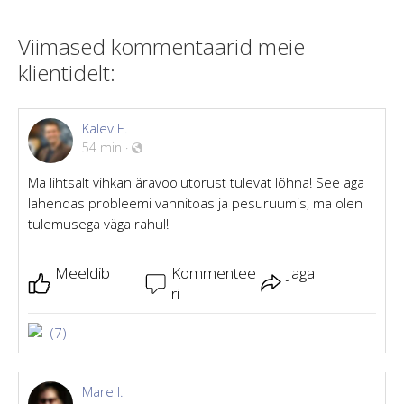
Viimased kommentaarid meie
klientidelt:
Kalev E.
54 min
·
Ma lihtsalt vihkan äravoolutorust tulevat lõhna! See aga
lahendas probleemi vannitoas ja pesuruumis, ma olen
tulemusega väga rahul!
Meeldib
Kommentee
Jaga
ri
(7)
Mare I.