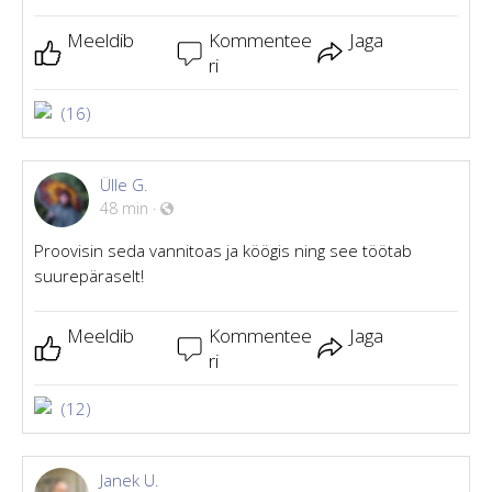
Meeldib
Kommentee
Jaga
ri
(16)
Ülle G.
48 min
·
Proovisin seda vannitoas ja köögis ning see töötab
suurepäraselt!
Meeldib
Kommentee
Jaga
ri
(12)
Janek U.