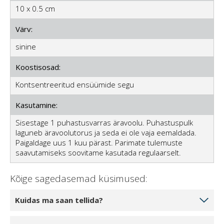
10 x 0.5 cm
Värv:
sinine
Koostisosad:
Kontsentreeritud ensüümide segu
Kasutamine:
Sisestage 1 puhastusvarras äravoolu. Puhastuspulk
laguneb äravoolutorus ja seda ei ole vaja eemaldada.
Paigaldage uus 1 kuu pärast. Parimate tulemuste
saavutamiseks soovitame kasutada regulaarselt.
Kõige sagedasemad küsimused:
Kuidas ma saan tellida?
Valige toodete kogus, mida soovite tellida, klõpsates 1