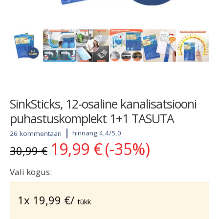
SinkSticks, 12-osaline kanalisatsiooni
puhastuskomplekt 1+1 TASUTA
hinnang 4,4/5,0
26 kommentaari
19,99
€
(-35%)
Algne
Current
30,99
€
hind
price
oli:
is:
Vali kogus:
30,99 €.
19,99 €.
1x
19,99
€
/
tükk