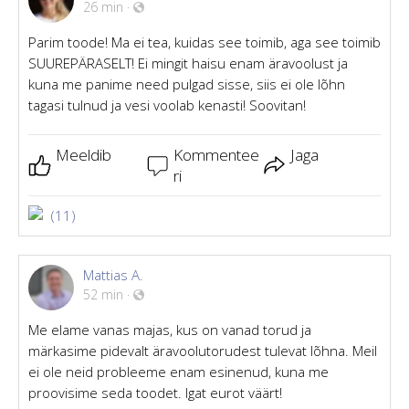
26 min
·
Parim toode! Ma ei tea, kuidas see toimib, aga see toimib
SUUREPÄRASELT! Ei mingit haisu enam äravoolust ja
kuna me panime need pulgad sisse, siis ei ole lõhn
tagasi tulnud ja vesi voolab kenasti! Soovitan!
Meeldib
Kommentee
Jaga
ri
(11)
Mattias A.
52 min
·
Me elame vanas majas, kus on vanad torud ja
märkasime pidevalt äravoolutorudest tulevat lõhna. Meil
ei ole neid probleeme enam esinenud, kuna me
proovisime seda toodet. Igat eurot väärt!