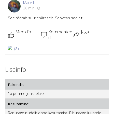
Mare I.
36 min
·
See töötab suurepäraselt. Soovitan soojalt
Meeldib
Kommentee
Jaga
ri
(8)
Lisainfo
Pakendis:
1x pehme juukselakk
Kasutamine:
Raputage pudelit enne kasutamist. Pihustage juustele