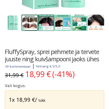
FluffySpray, sprei pehmete ja tervete
juuste ning kuivšampooni jaoks ühes
hinnang 4,5/5,0
39 kommentaari
18,99
€
(-41%)
Algne
Current
31,99
€
hind
price
oli:
is:
Vali kogus:
31,99 €.
18,99 €.
1x
18,99
€
/
tükk