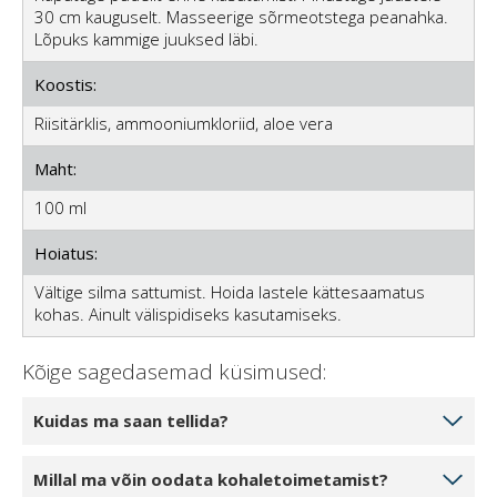
30 cm kauguselt. Masseerige sõrmeotstega peanahka.
Lõpuks kammige juuksed läbi.
Koostis:
Riisitärklis, ammooniumkloriid, aloe vera
Maht:
100 ml
Hoiatus:
Vältige silma sattumist. Hoida lastele kättesaamatus
kohas. Ainult välispidiseks kasutamiseks.
Kõige sagedasemad küsimused:
Kuidas ma saan tellida?
Valige toodete kogus, mida soovite tellida, klõpsates 1
Millal ma võin oodata kohaletoimetamist?
tk, 2 tk või 3 tk. Kui klõpsate nupule Lisa ostukorvi,