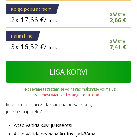
Kõige populaarsem
SÄÄSTA
2x
17,66
€
/
2,66
€
tükk
Parim hind
SÄÄSTA
3x
16,52
€
/
7,41
€
tükk
LISA KORVI
14-päevane tagastamise või tagasimaksmise võimalus
6 inimest vaatavad praegu seda toodet
Miks on see juukselakk ideaalne valik kõigile
juuksetüüpidele?
Aitab vältida kuivi juukseotsi
Aitab vältida peanaha ärritust ja kõõma