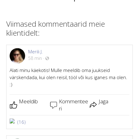
Viimased kommentaarid meie
klientidelt:
Merili J.
58 min
·
Alati minu käekotis! Mulle meeldib oma juukseid
värskendada, kui olen reisil, tööl või kus iganes ma olen.
:)
Meeldib
Kommentee
Jaga
ri
(16)