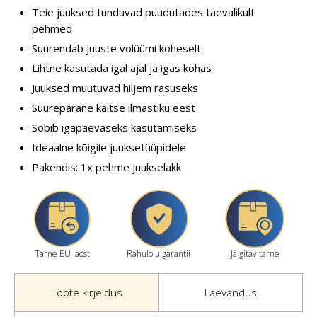
Teie juuksed tunduvad puudutades taevalikult
pehmed
Suurendab juuste volüümi koheselt
Lihtne kasutada igal ajal ja igas kohas
Juuksed muutuvad hiljem rasuseks
Suurepärane kaitse ilmastiku eest
Sobib igapäevaseks kasutamiseks
Ideaalne kõigile juuksetüüpidele
Pakendis: 1x pehme juukselakk
Tarne EU laost
Rahulolu garantii
Jälgitav tarne
Toote kirjeldus
Laevandus