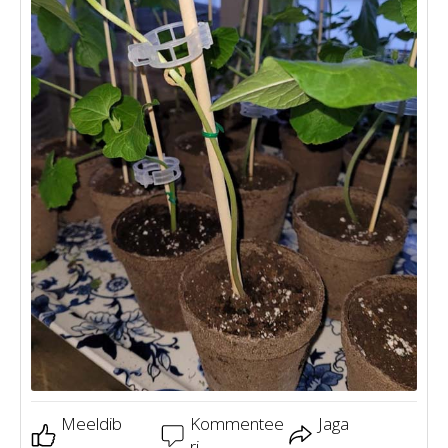
Meeldib
Kommentee
Jaga
ri