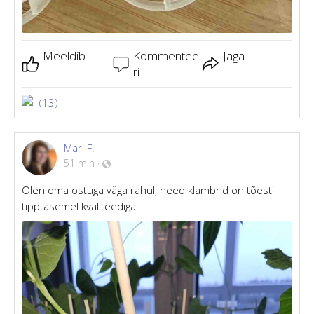
Meeldib
Kommentee
Jaga
ri
(13)
Mari F.
51 min
·
Olen oma ostuga väga rahul, need klambrid on tõesti
tipptasemel kvaliteediga