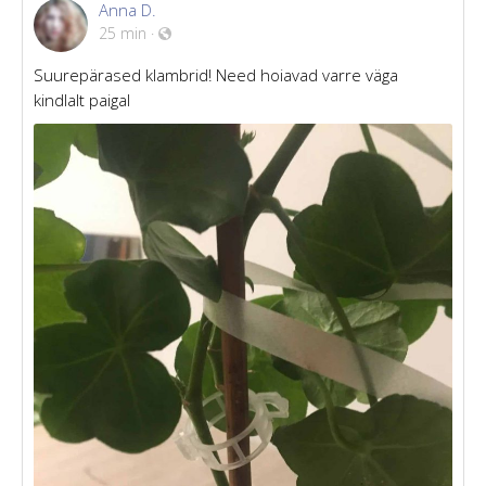
Anna D.
25 min
·
Suurepärased klambrid! Need hoiavad varre väga
kindlalt paigal