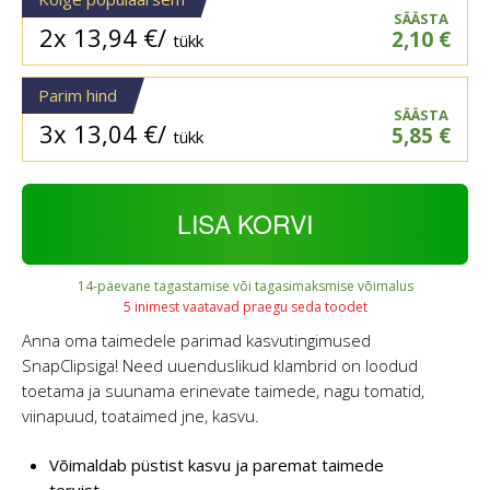
SÄÄSTA
2x
13,94
€
/
2,10
€
tükk
Parim hind
SÄÄSTA
3x
13,04
€
/
5,85
€
tükk
LISA KORVI
14-päevane tagastamise või tagasimaksmise võimalus
5 inimest vaatavad praegu seda toodet
Anna oma taimedele parimad kasvutingimused
SnapClipsiga! Need uuenduslikud klambrid on loodud
toetama ja suunama erinevate taimede, nagu tomatid,
viinapuud, toataimed jne, kasvu.
Võimaldab püstist kasvu ja paremat taimede
tervist