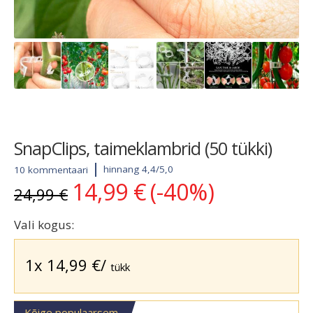
SnapClips, taimeklambrid (50 tükki)
hinnang 4,4/5,0
10 kommentaari
14,99
€
(-40%)
Algne
Current
24,99
€
hind
price
oli:
is:
Vali kogus:
24,99 €.
14,99 €.
1x
14,99
€
/
tükk
Kõige populaarsem