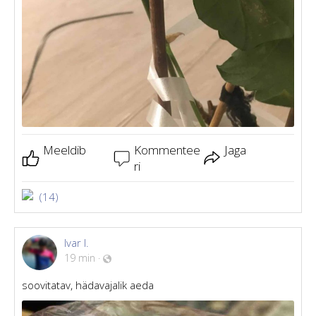
Meeldib
Kommentee
Jaga
ri
(14)
Ivar I.
19 min
·
soovitatav, hädavajalik aeda