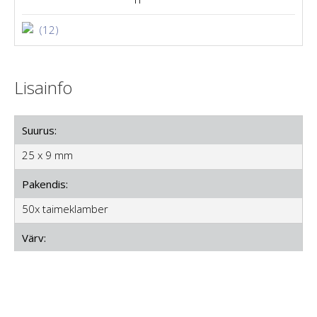
(12)
Lisainfo
Suurus:
25 x 9 mm
Pakendis:
50x taimeklamber
Värv:
Valge-läbipaistev
Kasutamine:
Luku avamiseks vajutage augu kohale ja lükake see lahti.