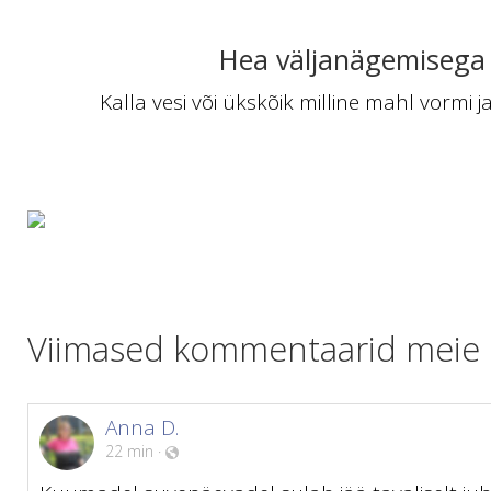
Hea väljanägemisega 
Kalla vesi või ükskõik milline mahl vormi ja
Viimased kommentaarid meie kl
Anna D.
22 min
·