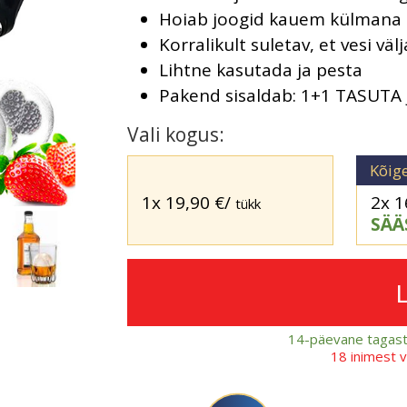
Hoiab joogid kauem külmana
Korralikult suletav, et vesi väl
Lihtne kasutada ja pesta
Pakend sisaldab: 1+1 TASUTA 
Vali kogus:
Kõig
1x
19,90
€
/
2x
1
tükk
SÄÄ
14-päevane tagast
18 inimest 