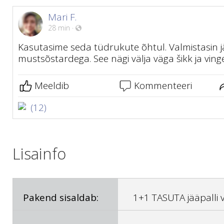
Mari F.
28 min
·
Kasutasime seda tüdrukute õhtul. Valmistasin jä
mustsõstardega. See nägi välja väga šikk ja vinge
Meeldib
Kommenteeri
(12)
Lisainfo
Pakend sisaldab:
1+1 TASUTA jääpalli 