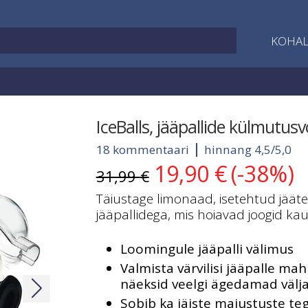
KOHAL
IceBalls, jääpallide külmutu
18 kommentaari
hinnang 4,5/5,0
19,90
€
(-38%)
Algne
Current
31,99
€
hind
price
Täiustage limonaad, isetehtud jää
oli:
is:
jääpallidega, mis hoiavad joogid k
31,99 €.
19,90 €.
Loomingule jääpalli välimus
Valmista värvilisi jääpalle mahl
näeksid veelgi ägedamad välj
Sobib ka jäiste maiustuste te