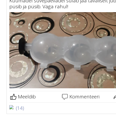
Kuumadel suvepäevadel sulab jää tavaliselt jub
püsib ja püsib. Väga rahul!
Meeldib
Kommenteeri
(14)