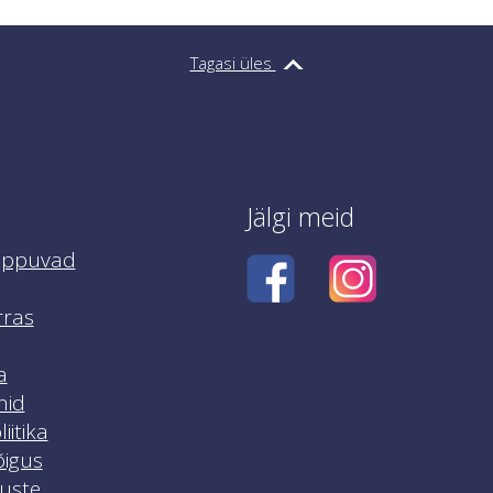
al tööpäeval ühendust aadressil
info@netscroll.e
.
Tagasi üles
Jälgi meid
ippuvad
rras
a
nid
iitika
igus
luste