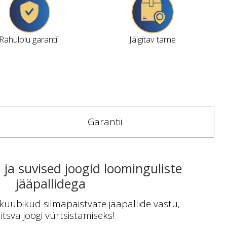
Rahulolu garantii
Jälgitav tarne
Garantii
ja suvised joogid loominguliste
jääpallidega
kuubikud silmapaistvate jääpallide vastu,
tsva joogi vürtsistamiseks!