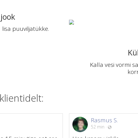
jook
 lisa puuviljatükke.
Kül
Kalla vesi vormi 
korr
ientidelt:
Rasmus S.
52 min
·