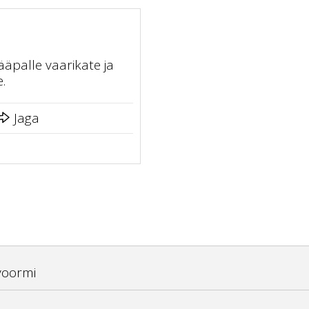
äpalle vaarikate ja
.
Jaga
voormi