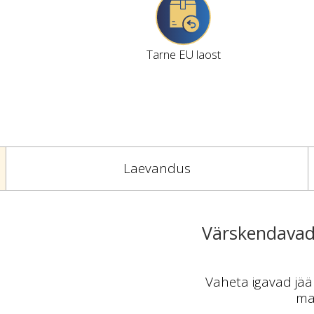
Tarne EU laost
Laevandus
Värskendavad 
Vaheta igavad jää
mai