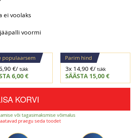
ja ei voolaks
jääpalli voormi
e populaarsem
Parim hind
6,90
€
/
3x
14,90
€
/
tükk
tükk
STA
6,00
€
SÄÄSTA
15,00
€
LISA KORVI
amise või tagasimaksmise võimalus
vaatavad praegu seda toodet