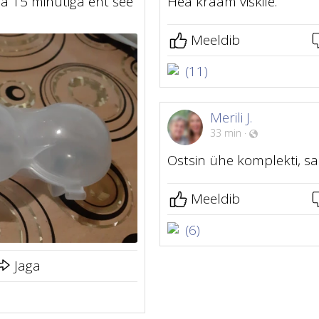
a 15 minutiga ent see
Hea kraam viskile.
Meeldib
(11)
Merili J.
33 min
·
Ostsin ühe komplekti, sai
Meeldib
(6)
Jaga