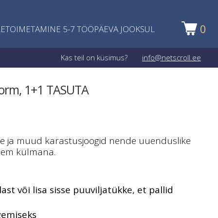
0
ETOIMETAMINE 5-7 TÖÖPÄEVA JOOKSUL
Kas teil on küsimus?
info@netscroll.ee
svorm, 1+1 TASUTA
tee ja muud karastusjoogid nende uuenduslike
auem külmana.
ast või lisa sisse puuviljatükke, et pallid
a
gemiseks