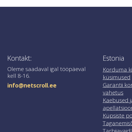
Täiendavate küsimuste korral võtke meiega ig
Kontakt:
Estonia
Oleme saadaval igal tööpäeval
Korduma k
kell 8-16.
küsimused
Garantii ko
info@netscroll.ee
vahetus
Kaebused j
apellatsioo
Küpsiste pol
Taganemisõ
Tarbijavaid