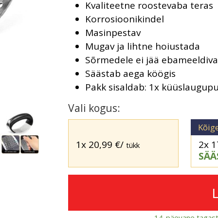
Kvaliteetne roostevaba teras
Korrosioonikindel
Masinpestav
Mugav ja lihtne hoiustada
Sõrmedele ei jää ebameeldiva
Säästab aega köögis
Pakk sisaldab: 1x küüslaugupu
Vali kogus:
Kõig
1x
20,99
€
/
2x
1
tükk
SÄÄ
14-päevane tagast