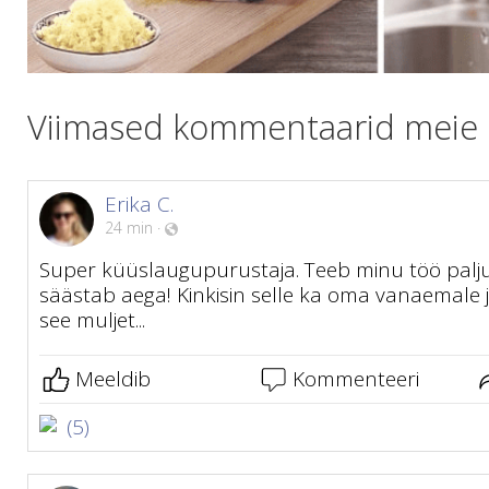
Viimased kommentaarid meie kl
Erika C.
24 min
·
Super küüslaugupurustaja. Teeb minu töö palju
säästab aega! Kinkisin selle ka oma vanaemale 
see muljet...
Meeldib
Kommenteeri
(5)