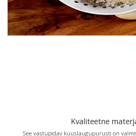
Kvaliteetne materj
See vastupidav küüslaugupurusti on valmi