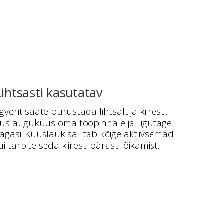
Lihtsasti kasutatav
verit saate purustada lihtsalt ja kiiresti.
üüslauguküüs oma tööpinnale ja liigutage
agasi. Küüslauk säilitab kõige aktiivsemad
i tarbite seda kiiresti pärast lõikamist.