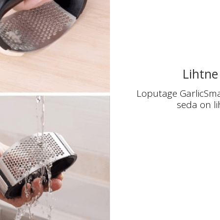
Lihtne
Loputage GarlicSmash
seda on l