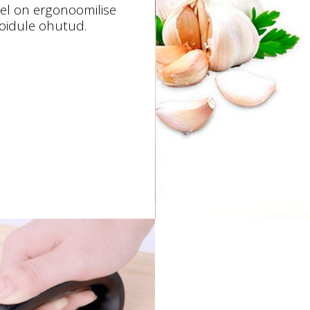
llel on ergonoomilise
toidule ohutud.