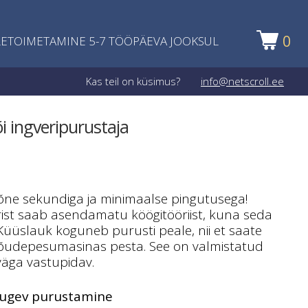
0
ETOIMETAMINE 5-7 TÖÖPÄEVA JOOKSUL
Kas teil on küsimus?
info@netscroll.ee
i ingveripurustaja
õne sekundiga ja minimaalse pingutusega!
st saab asendamatu köögitööriist, kuna seda
Küüslauk koguneb purusti peale, nii et saate
 nõudepesumasinas pesta. See on valmistatud
väga vastupidav.
 tugev purustamine