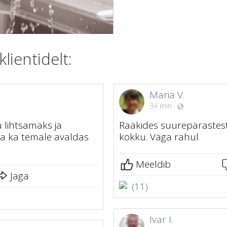
ientidelt:
Maria V.
34 min
·
 lihtsamaks ja
Rääkides suurepärastest 
ja ka temale avaldas
kokku. Väga rahul
Meeldib
Jaga
(11)
Ivar I.