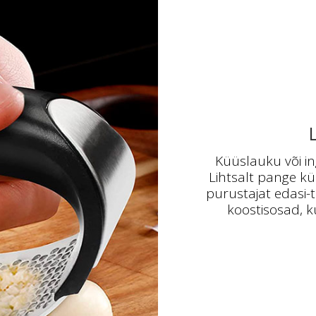
Küüslauku või ing
Lihtsalt pange k
purustajat edasi-t
koostisosad, ku