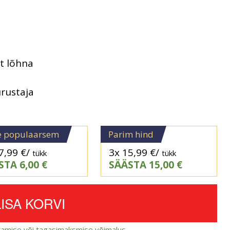
t lõhna
rustaja
e populaarsem
Parim hind
7,99
€
/
3x
15,99
€
/
tükk
tükk
STA
6,00
€
SÄÄSTA
15,00
€
LISA KORVI
amise või tagasimaksmise võimalus