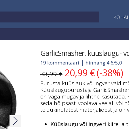
KOHAL
GarlicSmasher, küüslaugu- võ
19 kommentaari
hinnang 4,6/5,0
20,99
€
(-38%)
Algne
Current
33,99
€
hind
price
Purusta küüslauk või ingver vaid m
oli:
is:
Küüslaugupurustaja GarlicSmasheri
33,99 €.
20,99 €.
on väga mugav ja lihtne kasutada. 
seda hõlpsasti voolava vee all või
toidukindlatest materjalidest ja on 
Küüslaugu või ingveri kiire ja