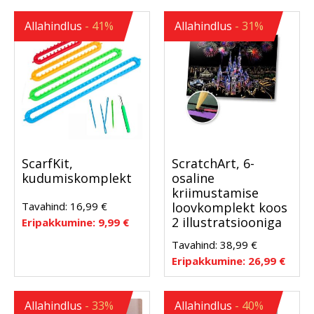
Allahindlus
- 41%
Allahindlus
- 31%
ScarfKit,
ScratchArt, 6-
kudumiskomplekt
osaline
kriimustamise
Tavahind:
16,99
€
loovkomplekt koos
2 illustratsiooniga
Eripakkumine:
9,99
€
Tavahind:
38,99
€
Eripakkumine:
26,99
€
Allahindlus
- 33%
Allahindlus
- 40%