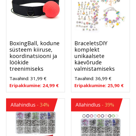
BoxingBall, kodune
BraceletsDIY
süsteem kiiruse,
komplekt
koordinatsiooni ja
unikaalsete
löökide
käevõrude
treenimiseks
valmistamiseks
Tavahind:
31,99
€
Tavahind:
36,99
€
Eripakkumine:
24,99
€
Eripakkumine:
25,90
€
Allahindlus
- 34%
Allahindlus
- 39%