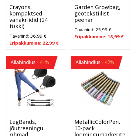
Crayons,
Garden Growbag,
kompaktsed
geotekstiilist
vahakriidid (24
peenar
tükki)
Tavahind:
25,99
€
Tavahind:
36,99
€
Eripakkumine:
18,99
€
Eripakkumine:
22,99
€
Allahindlus
- 41%
Allahindlus
- 42%
LegBands,
MetallicColorPen,
jõutreeningu
10-pack
rihmad
loomingumarkerite