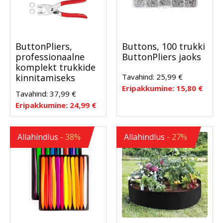
ButtonPliers,
Buttons, 100 trukki
professionaalne
ButtonPliers jaoks
komplekt trukkide
Tavahind:
25,99
€
kinnitamiseks
Eripakkumine:
15,80
€
Tavahind:
37,99
€
Eripakkumine:
24,99
€
Allahindlus
- 38%
Allahindlus
- 27%