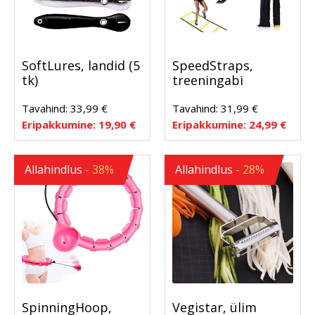
SoftLures, landid (5
SpeedStraps,
tk)
treeningabi
Tavahind:
33,99
€
Tavahind:
31,99
€
Eripakkumine:
19,90
€
Eripakkumine:
24,99
€
Allahindlus
- 38%
Allahindlus
- 28%
SpinningHoop,
Vegistar, ülim