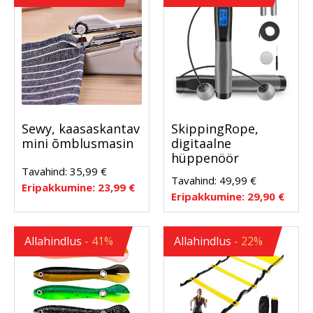
Sewy, kaasaskantav
SkippingRope,
mini õmblusmasin
digitaalne
hüppenöör
Tavahind:
35,99
€
Tavahind:
49,99
€
Eripakkumine:
23,99
€
Eripakkumine:
29,90
€
Allahindlus
- 41%
Allahindlus
- 22%