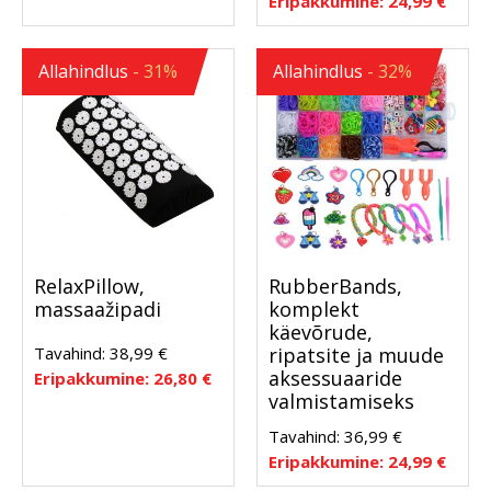
Eripakkumine:
24,99
€
Allahindlus
- 31%
Allahindlus
- 32%
RelaxPillow,
RubberBands,
massaažipadi
komplekt
käevõrude,
Tavahind:
38,99
€
ripatsite ja muude
aksessuaaride
Eripakkumine:
26,80
€
valmistamiseks
Tavahind:
36,99
€
Eripakkumine:
24,99
€