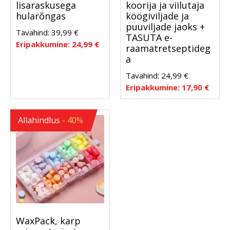
lisaraskusega
koorija ja viilutaja
hularõngas
köögiviljade ja
puuviljade jaoks +
Tavahind:
39,99
€
TASUTA e-
Eripakkumine:
24,99
€
raamatretseptideg
a
Tavahind:
24,99
€
Eripakkumine:
17,90
€
Allahindlus
- 40%
WaxPack, karp