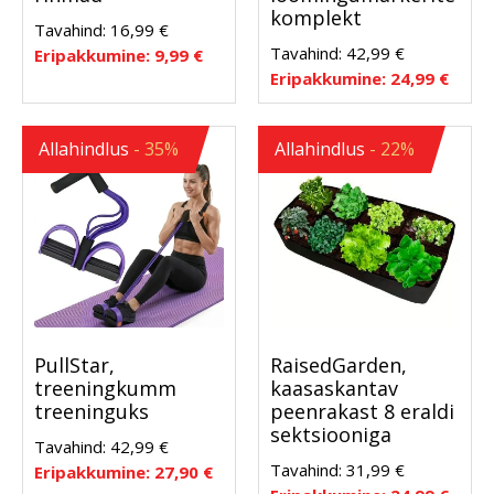
komplekt
Tavahind:
16,99
€
Tavahind:
42,99
€
Eripakkumine:
9,99
€
Eripakkumine:
24,99
€
Allahindlus
- 35%
Allahindlus
- 22%
PullStar,
RaisedGarden,
treeningkumm
kaasaskantav
treeninguks
peenrakast 8 eraldi
sektsiooniga
Tavahind:
42,99
€
Tavahind:
31,99
€
Eripakkumine:
27,90
€