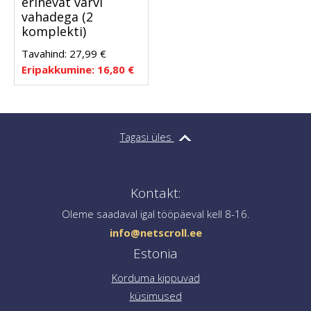
erinevat värvi
vahadega (2
komplekti)
Tavahind:
27,99
€
Eripakkumine:
16,80
€
Tagasi üles
Kontakt:
Oleme saadaval igal tööpäeval kell 8-16.
info@netscroll.ee
Estonia
Korduma kippuvad
küsimused