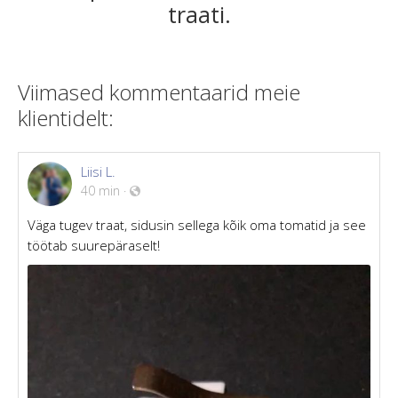
traati.
Viimased kommentaarid meie
klientidelt:
Liisi L.
40 min
·
Väga tugev traat, sidusin sellega kõik oma tomatid ja see
töötab suurepäraselt!