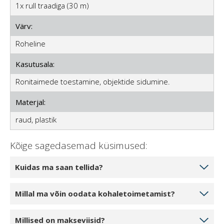
1x rull traadiga (30 m)
Värv:
Roheline
Kasutusala:
Ronitaimede toestamine, objektide sidumine.
Materjal:
raud, plastik
Kõige sagedasemad küsimused:
Kuidas ma saan tellida?
Valige toodete kogus, mida soovite tellida, klõpsates 1
Millal ma võin oodata kohaletoimetamist?
tk, 2 tk või 3 tk. Kui klõpsate nupule Lisa ostukorvi,
lisate toote oma veebikorvi. Saate lisada või muuta
Kui teie valitud toode on meie laos olemas, võite
Millised on makseviisid?
toodete kogust oma ostukorvis. Vajutades nupule