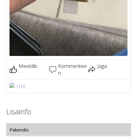
Meeldib
Kommentee
Jaga
ri
(10)
Lisainfo
Pakendis: