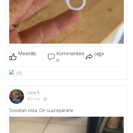
Meeldib
Kommentee
Jaga
ri
(9)
Liina K.
44 min
·
Soovitan osta. On suurepärane