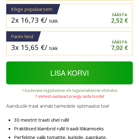
Kõige populaarsem
SÄÄSTA
2x
16,73
€
/
2,52
€
tükk
Parim hind
SÄÄSTA
3x
15,65
€
/
7,02
€
tükk
LISA KORVI
14-päevane tagastamise või tagasimaksmise võimalus
7 inimest vaatavad praegu seda toodet
Aianduslik traat annab taimedele optimaalse toe!
30 meetrit traati ühel rullil
Praktilised klambrid rullil traadi lõikamiseks
Perfektne valik tomatite, kurkide, paprikate,