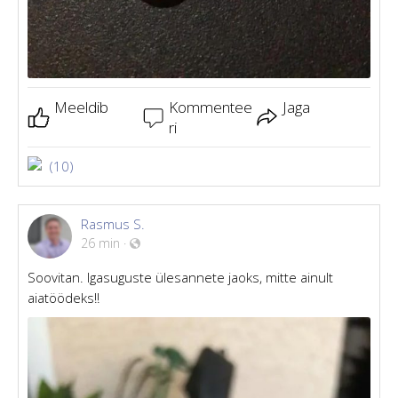
Meeldib
Kommentee
Jaga
ri
(10)
Rasmus S.
26 min
·
Soovitan. Igasuguste ülesannete jaoks, mitte ainult
aiatöödeks!!