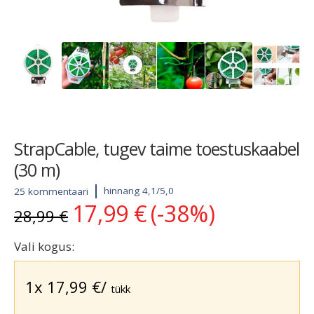
StrapCable, tugev taime toestuskaabel
(30 m)
hinnang 4,1/5,0
25 kommentaari
17,99
€
(-38%)
Algne
Current
28,99
€
hind
price
oli:
is:
Vali kogus:
28,99 €.
17,99 €.
1x
17,99
€
/
tükk