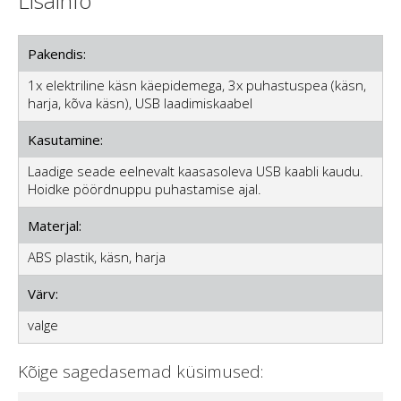
Lisainfo
Pakendis:
1x elektriline käsn käepidemega, 3x puhastuspea (käsn,
harja, kõva käsn), USB laadimiskaabel
Kasutamine:
Laadige seade eelnevalt kaasasoleva USB kaabli kaudu.
Hoidke pöördnuppu puhastamise ajal.
Materjal:
ABS plastik, käsn, harja
Värv:
valge
Kõige sagedasemad küsimused: