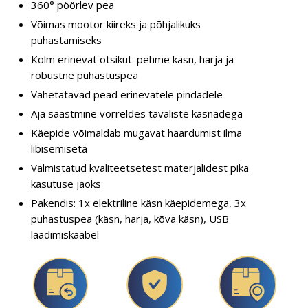
360° pöörlev pea
Võimas mootor kiireks ja põhjalikuks
puhastamiseks
Kolm erinevat otsikut: pehme käsn, harja ja
robustne puhastuspea
Vahetatavad pead erinevatele pindadele
Aja säästmine võrreldes tavaliste käsnadega
Käepide võimaldab mugavat haardumist ilma
libisemiseta
Valmistatud kvaliteetsetest materjalidest pika
kasutuse jaoks
Pakendis: 1x elektriline käsn käepidemega, 3x
puhastuspea (käsn, harja, kõva käsn), USB
laadimiskaabel