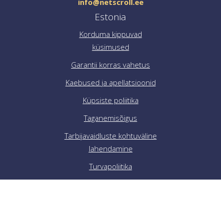
info@netscroll.ee
Estonia
Korduma kippuvad
küsimused
Garantii korras vahetus
Kaebused ja apellatsioonid
Küpsiste poliitika
Taganemisõigus
Tarbijavaidluste kohtuväline
lahendamine
Turvapoliitika
Üldtingimused
Jälgi meid