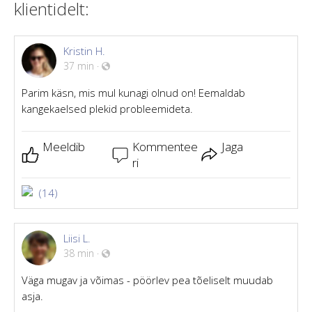
klientidelt:
Kristin H.
37 min
·
Parim käsn, mis mul kunagi olnud on! Eemaldab
kangekaelsed plekid probleemideta.
Meeldib
Kommentee
Jaga
ri
(14)
Liisi L.
38 min
·
Väga mugav ja võimas - pöörlev pea tõeliselt muudab
asja.