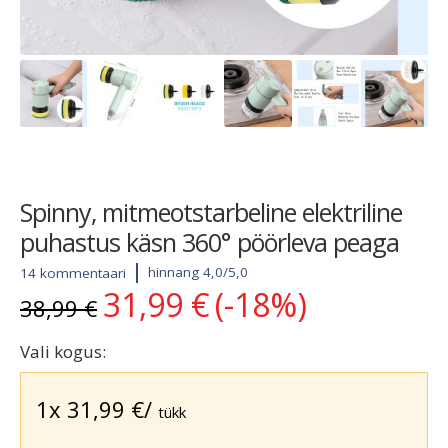
Spinny, mitmeotstarbeline elektriline
puhastus käsn 360° pöörleva peaga
hinnang 4,0/5,0
14 kommentaari
31,99
€
(-18%)
Algne
Current
38,99
€
hind
price
oli:
is:
Vali kogus:
38,99 €.
31,99 €.
1x
31,99
€
/
tükk