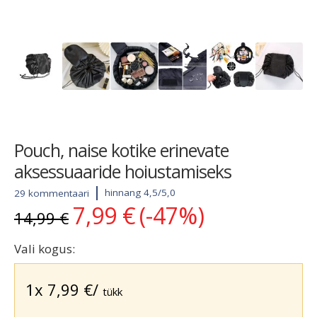
Pouch, naise kotike erinevate
aksessuaaride hoiustamiseks
hinnang 4,5/5,0
29 kommentaari
7,99
€
(-47%)
Algne
Current
14,99
€
hind
price
oli:
is:
Vali kogus:
14,99 €.
7,99 €.
1x
7,99
€
/
tükk