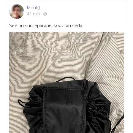
Merili J.
41 min
·
See on suurepärane, soovitan seda.