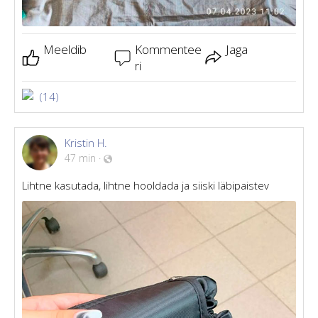
Meeldib
Kommentee
Jaga
ri
(14)
Kristin H.
47 min
·
Lihtne kasutada, lihtne hooldada ja siiski läbipaistev