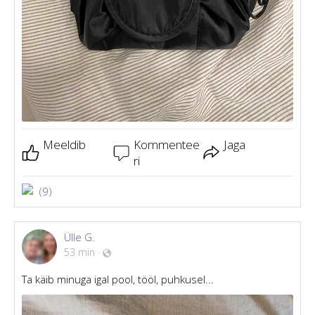
Meeldib
Kommentee
Jaga
ri
(9)
Ülle G.
53 min
·
Ta käib minuga igal pool, tööl, puhkusel...