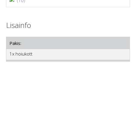
(10)
Lisainfo
Pakis:
1x hoiukott
Värv:
Must
Kasutamine:
Sobib igapäevaseks kasutamiseks ja reisimiseks. Venita
kott välja, pane oma asjad sellele ja tõmba tõmbelukud
kinni.
Materjal:
Polüester