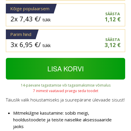
Kõige populaarsem
SÄÄSTA
2x
7,43
€
/
1,12
€
tükk
Parim hind
SÄÄSTA
3x
6,95
€
/
3,12
€
tükk
LISA KORVI
14-päevane tagastamise või tagasimaksmise võimalus
7 inimest vaatavad praegu seda toodet
Täiuslik valik hoiustamiseks ja suurepärane ülevaade sisust!
Mitmekülgne kasutamine: sobib meigi,
hooldustoodete ja teiste naiselike aksessuaaride
jaoks