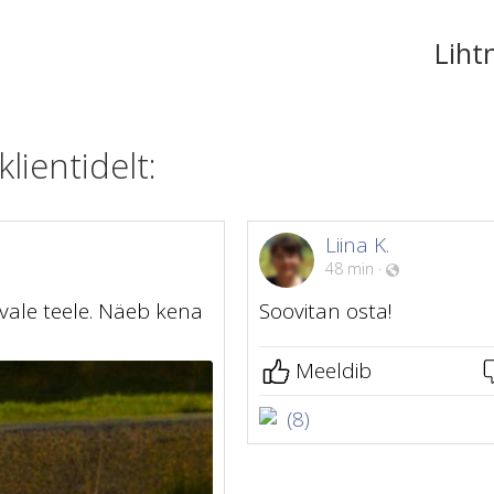
Liht
ientidelt:
Liina K.
48 min
·
ivale teele. Näeb kena
Soovitan osta!
Meeldib
(8)