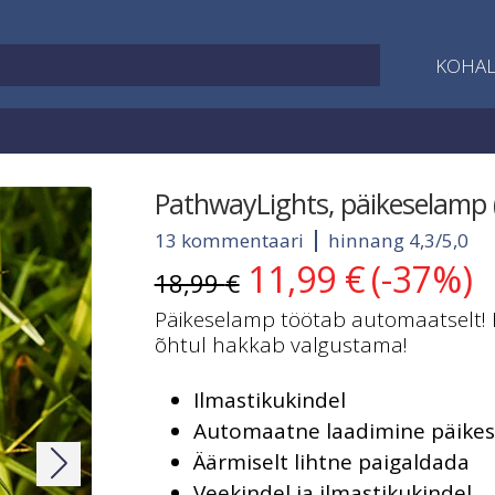
KOHAL
PathwayLights, päikeselamp (
13 kommentaari
hinnang 4,3/5,0
11,99
€
(-37%)
Algne
Current
18,99
€
hind
price
Päikeselamp töötab automaatselt! P
oli:
is:
õhtul hakkab valgustama!
18,99 €.
11,99 €.
Ilmastikukindel
Automaatne laadimine päike
Äärmiselt lihtne paigaldada
Veekindel ja ilmastikukindel