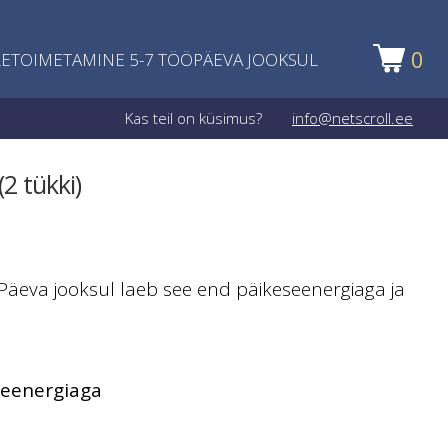
0
ETOIMETAMINE 5-7 TÖÖPÄEVA JOOKSUL
Kas teil on küsimus?
info@netscroll.ee
2 tükki)
äeva jooksul laeb see end päikeseenergiaga ja
seenergiaga