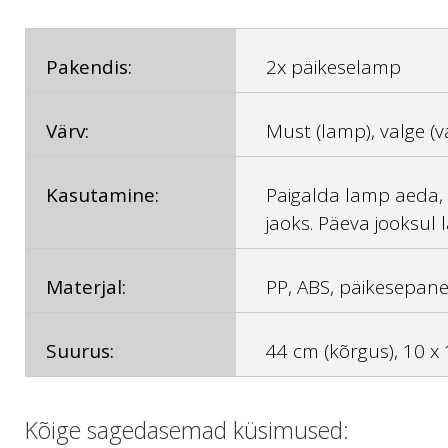
Pakendis:
2x päikeselamp
Värv:
Must (lamp), valge (v
Kasutamine:
Paigalda lamp aeda, 
jaoks. Päeva jooksul
Materjal:
PP, ABS, päikesepane
Suurus:
44 cm (kõrgus), 10 x
Kõige sagedasemad küsimused: