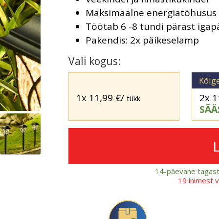
Maksimaalne energiatõhusus
Töötab 6 -8 tundi pärast igap
Pakendis: 2x päikeselamp
Vali kogus:
Kõig
1x
11,99
€
/
2x
1
tükk
SÄÄ
14-päevane tagast
19 inimest 