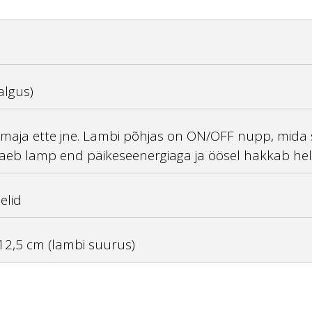
algus)
maja ette jne. Lambi põhjas on ON/OFF nupp, mida s
 laeb lamp end päikeseenergiaga ja öösel hakkab he
elid
 12,5 cm (lambi suurus)