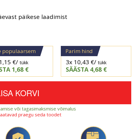
äevast päikese laadimist
e populaarsem
Parim hind
1,15
€
/
3x
10,43
€
/
tükk
tükk
STA
1,68
€
SÄÄSTA
4,68
€
LISA KORVI
amise või tagasimaksmise võimalus
vaatavad praegu seda toodet