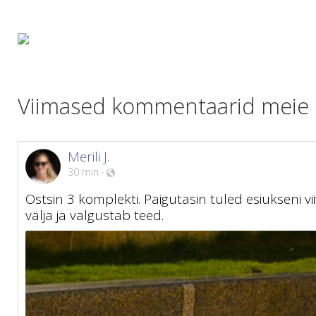
Viimased kommentaarid meie kl
Merili J.
30 min
·
Ostsin 3 komplekti. Paigutasin tuled esiukseni vi
välja ja valgustab teed.