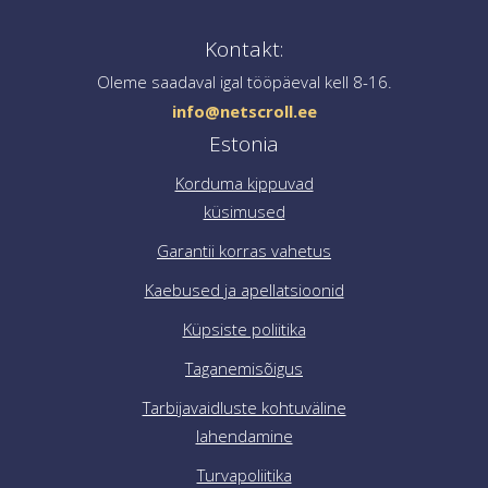
ühendust aadressil
info@netscroll.ee
.
Kontakt:
Oleme saadaval igal tööpäeval kell 8-16.
info@netscroll.ee
Estonia
Korduma kippuvad
küsimused
Garantii korras vahetus
Kaebused ja apellatsioonid
Küpsiste poliitika
Taganemisõigus
Tarbijavaidluste kohtuväline
lahendamine
Turvapoliitika