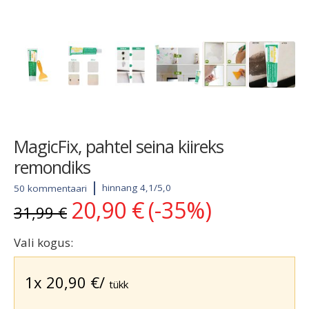
MagicFix, pahtel seina kiireks
remondiks
hinnang 4,1/5,0
50 kommentaari
20,90
€
(-35%)
Algne
Current
31,99
€
hind
price
oli:
is:
Vali kogus:
31,99 €.
20,90 €.
1x
20,90
€
/
tükk