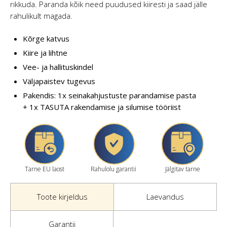
rikkuda. Paranda kõik need puudused kiiresti ja saad jälle
rahulikult magada.
Kõrge katvus
Kiire ja lihtne
Vee- ja hallituskindel
Väljapaistev tugevus
Pakendis: 1x seinakahjustuste parandamise pasta
+ 1x TASUTA rakendamise ja silumise tööriist
Tarne EU laost
Rahulolu garantii
Jälgitav tarne
Toote kirjeldus
Laevandus
Garantii