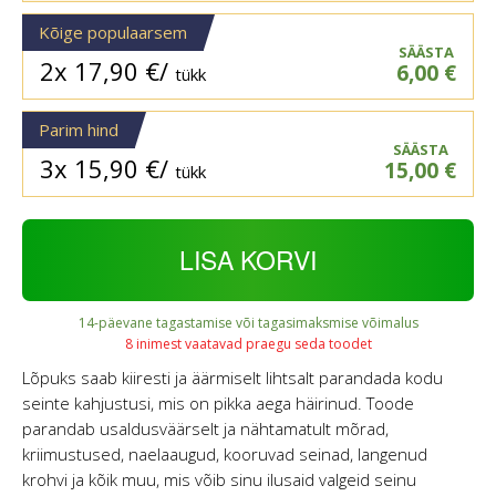
Kõige populaarsem
SÄÄSTA
2x
17,90
€
/
6,00
€
tükk
Parim hind
SÄÄSTA
3x
15,90
€
/
15,00
€
tükk
LISA KORVI
14-päevane tagastamise või tagasimaksmise võimalus
8 inimest vaatavad praegu seda toodet
Lõpuks saab kiiresti ja äärmiselt lihtsalt parandada kodu
seinte kahjustusi, mis on pikka aega häirinud. Toode
parandab usaldusväärselt ja nähtamatult mõrad,
kriimustused, naelaaugud, kooruvad seinad, langenud
krohvi ja kõik muu, mis võib sinu ilusaid valgeid seinu