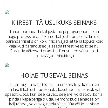
KIIRESTI TÄIUSLIKUKS SEINAKS
Tahad parandada kahjustatud ja pragunenud seinu
nagu professionaal? Pahtel kahjustatud seinte kiireks
parandamiseks on kõik, mida vajad, et teha lõpuks kõik
vajalikud parandused ja saada kiiresti veatuid seinu.
Paranda väikesed praod, kriimustused või suured
krohvijäägid minutitega.
HOIAB TUGEVAL SEINAS
Lihtsalt pigista pahtlit kahjustatud kohale ja kanna see
ühtlaselt kahjustatud kohale, kasutades kaasasolevat
spaatlit. Oota, kuni see kuivab, seejärel võid soovi korral
pinda liivapaberiga siluda. Remonditud seinaosa on
kaljukindel, võid isegi naela sisse lüüa või kruvi sisse