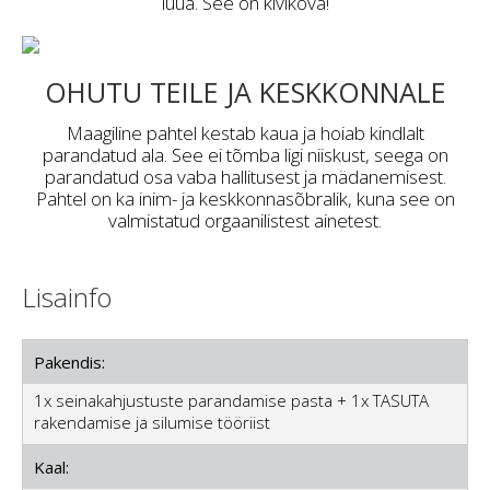
lüüa. See on kivikõva!
OHUTU TEILE JA KESKKONNALE
Maagiline pahtel kestab kaua ja hoiab kindlalt
parandatud ala. See ei tõmba ligi niiskust, seega on
parandatud osa vaba hallitusest ja mädanemisest.
Pahtel on ka inim- ja keskkonnasõbralik, kuna see on
valmistatud orgaanilistest ainetest.
Lisainfo
Pakendis:
1x seinakahjustuste parandamise pasta + 1x TASUTA
rakendamise ja silumise tööriist
Kaal: