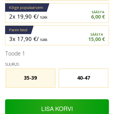
Kõige populaarsem
SÄÄSTA
2x
19,90
€
/
6,00
€
tükk
Parim hind
SÄÄSTA
3x
17,90
€
/
15,00
€
tükk
Toode
1
SUURUS:
35-39
40-47
LISA KORVI