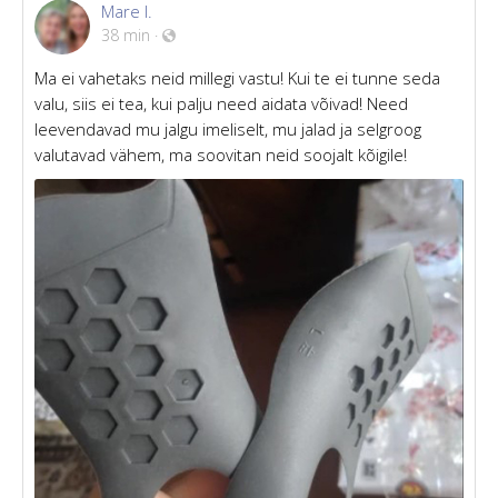
Mare I.
38 min
·
Ma ei vahetaks neid millegi vastu! Kui te ei tunne seda
valu, siis ei tea, kui palju need aidata võivad! Need
leevendavad mu jalgu imeliselt, mu jalad ja selgroog
valutavad vähem, ma soovitan neid soojalt kõigile!