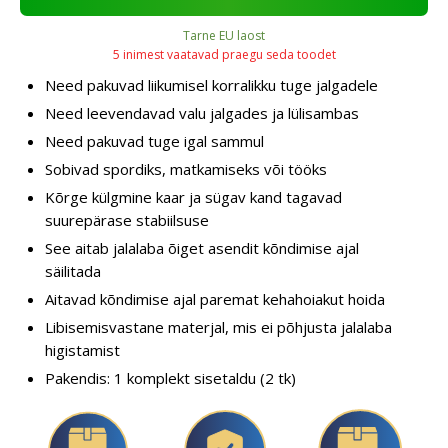
Tarne EU laost
5 inimest vaatavad praegu seda toodet
Need pakuvad liikumisel korralikku tuge jalgadele
Need leevendavad valu jalgades ja lülisambas
Need pakuvad tuge igal sammul
Sobivad spordiks, matkamiseks või tööks
Kõrge külgmine kaar ja sügav kand tagavad
suurepärase stabiilsuse
See aitab jalalaba õiget asendit kõndimise ajal
säilitada
Aitavad kõndimise ajal paremat kehahoiakut hoida
Libisemisvastane materjal, mis ei põhjusta jalalaba
higistamist
Pakendis: 1 komplekt sisetaldu (2 tk)