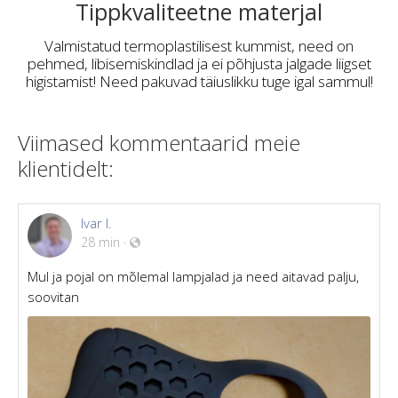
Tippkvaliteetne materjal
Valmistatud termoplastilisest kummist, need on
pehmed, libisemiskindlad ja ei põhjusta jalgade liigset
higistamist! Need pakuvad täiuslikku tuge igal sammul!
Viimased kommentaarid meie
klientidelt:
Ivar I.
28 min
·
Mul ja pojal on mõlemal lampjalad ja need aitavad palju,
soovitan