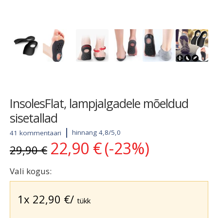
InsolesFlat, lampjalgadele mõeldud
sisetallad
hinnang 4,8/5,0
41 kommentaari
22,90
€
(-23%)
Algne
Current
29,90
€
hind
price
oli:
is:
Vali kogus:
29,90 €.
22,90 €.
1x
22,90
€
/
tükk