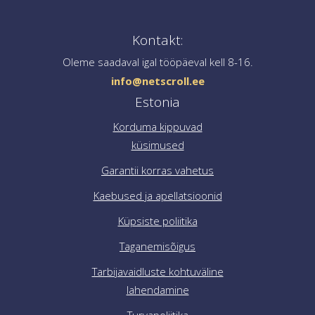
ühendust aadressil
info@netscroll.ee
.
Kontakt:
Oleme saadaval igal tööpäeval kell 8-16.
info@netscroll.ee
Estonia
Korduma kippuvad
küsimused
Garantii korras vahetus
Kaebused ja apellatsioonid
Küpsiste poliitika
Taganemisõigus
Tarbijavaidluste kohtuväline
lahendamine