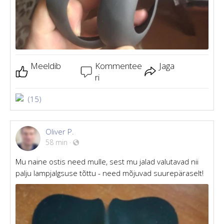
Meeldib
Kommentee
Jaga
ri
(15)
Oliver P.
58 min
·
Mu naine ostis need mulle, sest mu jalad valutavad nii
palju lampjalgsuse tõttu - need mõjuvad suurepäraselt!