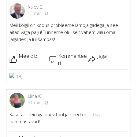
Kalev E.
15 min
·
Meil kõigil on kodus probleeme lampjalgadega ja see
aitab väga palju! Tunneme oluliselt vähem valu oma
jalgades ja lülisambas!
Meeldib
Kommentee
Jaga
ri
(9)
Liina K.
51 min
·
Kasutan neid iga päev tööl ja need on lihtsalt
hämmastavad!