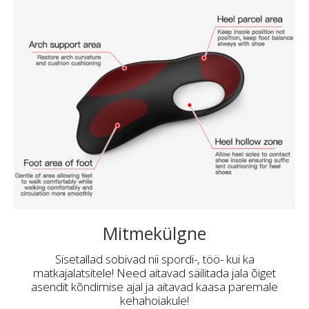
Mitmekülgne
Sisetallad sobivad nii spordi-, töö- kui ka
matkajalatsitele! Need aitavad säilitada jala õiget
asendit kõndimise ajal ja aitavad kaasa paremale
kehahoiakule!