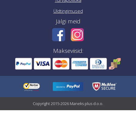
Turvapoliitika
Üldtingimused
Jälgi meid
Makseviisid:
Copyright 2015-2026 Maneks plus d.o.o.