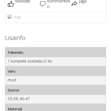
Meeldib
Kommentee
Jaga
ri
(14)
Lisainfo
Pakendis:
1 komplekt sisetaldu (2 tk)
Värv:
must
Suurus:
35-39, 40-47
Materjal: