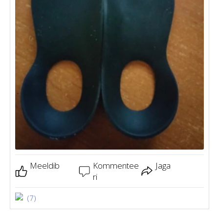
Meeldib
Kommentee
Jaga
ri
(7)