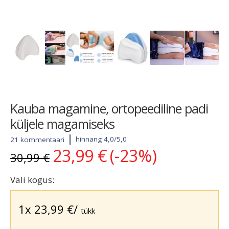
Kauba magamine, ortopeediline padi
küljele magamiseks
hinnang 4,0/5,0
21 kommentaari
23,99
€
(-23%)
Algne
Current
30,99
€
hind
price
oli:
is:
Vali kogus:
30,99 €.
23,99 €.
1x
23,99
€
/
tükk