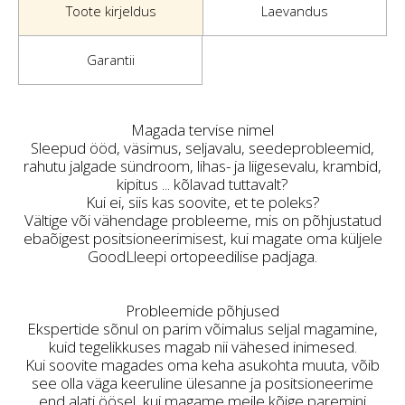
Toote kirjeldus
Laevandus
Garantii
Magada tervise nimel
Sleepud ööd, väsimus, seljavalu, seedeprobleemid,
rahutu jalgade sündroom, lihas- ja liigesevalu, krambid,
kipitus ... kõlavad tuttavalt?
Kui ei, siis kas soovite, et te poleks?
Vältige või vähendage probleeme, mis on põhjustatud
ebaõigest positsioneerimisest, kui magate oma küljele
GoodLleepi ortopeedilise padjaga.
Probleemide põhjused
Ekspertide sõnul on parim võimalus seljal magamine,
kuid tegelikkuses magab nii vähesed inimesed.
Kui soovite magades oma keha asukohta muuta, võib
see olla väga keeruline ülesanne ja positsioneerime
end alati öösel, kui magame meile kõige paremini