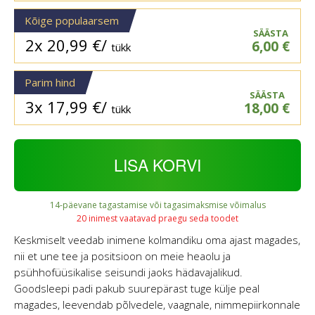
Kõige populaarsem
SÄÄSTA
2x
20,99
€
/
6,00
€
tükk
Parim hind
SÄÄSTA
3x
17,99
€
/
18,00
€
tükk
LISA KORVI
14-päevane tagastamise või tagasimaksmise võimalus
20 inimest vaatavad praegu seda toodet
Keskmiselt veedab inimene kolmandiku oma ajast magades,
nii et une tee ja positsioon on meie heaolu ja
psühhofüüsikalise seisundi jaoks hädavajalikud.
Goodsleepi padi pakub suurepärast tuge külje peal
magades, leevendab põlvedele, vaagnale, nimmepiirkonnale