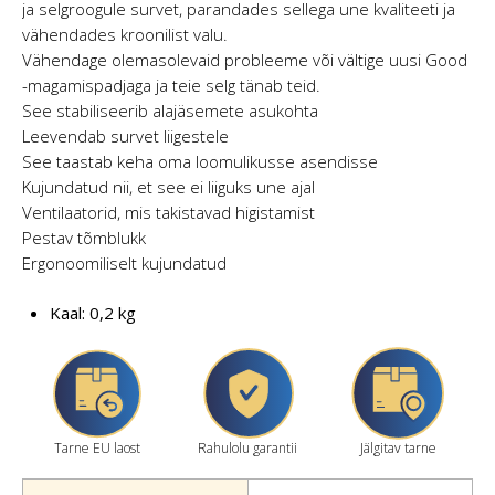
ja selgroogule survet, parandades sellega une kvaliteeti ja
vähendades kroonilist valu.
Vähendage olemasolevaid probleeme või vältige uusi Good
-magamispadjaga ja teie selg tänab teid.
See stabiliseerib alajäsemete asukohta
Leevendab survet liigestele
See taastab keha oma loomulikusse asendisse
Kujundatud nii, et see ei liiguks une ajal
Ventilaatorid, mis takistavad higistamist
Pestav tõmblukk
Ergonoomiliselt kujundatud
Kaal: 0,2 kg
Tarne EU laost
Rahulolu garantii
Jälgitav tarne