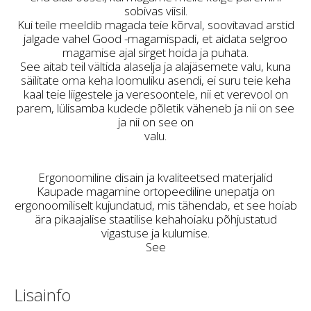
sobivas viisil.
Kui teile meeldib magada teie kõrval, soovitavad arstid
jalgade vahel Good -magamispadi, et aidata selgroo
magamise ajal sirget hoida ja puhata.
See aitab teil vältida alaselja ja alajäsemete valu, kuna
säilitate oma keha loomuliku asendi, ei suru teie keha
kaal teie liigestele ja veresoontele, nii et verevool on
parem, lülisamba kudede põletik väheneb ja nii on see
ja nii on see on
valu.
Ergonoomiline disain ja kvaliteetsed materjalid
Kaupade magamine ortopeediline unepatja on
ergonoomiliselt kujundatud, mis tähendab, et see hoiab
ära pikaajalise staatilise kehahoiaku põhjustatud
vigastuse ja kulumise.
See
Lisainfo