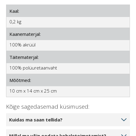
Kaal:
0,2 kg
Kaanematerjal:
100% akrüül
Täitematerjal:
100% polüuretaanvaht
Mõõtmed:
10 cm x 14 cm x 25 cm
Kõige sagedasemad küsimused:
Kuidas ma saan tellida?
Valige toodete kogus, mida soovite tellida, klõpsates 1
Millal ma võin oodata kohaletoimetamist?