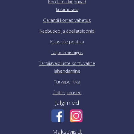
Korduma kippuvad
küsimused
Garantii korras vahetus
Kaebused ja apellatsioonid
Küpsiste poliitika
Taganemisõigus
Tarbijavaidluste kohtuväline
lahendamine
Turvapoliitika
Üldtingimused
Jälgi meid
Makseviisid: