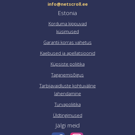
info@netscroll.ee
Estonia
Korduma kippuvad
küsimused
Garantii korras vahetus
Kaebused ja apellatsioonid
Küpsiste poliitika
Taganemisõigus
Tarbijavaidluste kohtuväline
lahendamine
Turvapoliitika
Üldtingimused
Jälgi meid