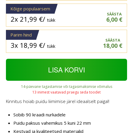
Kõige populaarsem
SÄÄSTA
2x
21,99
€
/
6,00
€
tükk
Parim hind
SÄÄSTA
3x
18,99
€
/
18,00
€
tükk
LISA KORVI
14-päevane tagastamise või tagasimaksmise võimalus
13 inimest vaatavad praegu seda toodet
Kinnitus hoiab puidu liimimise järel ideaalselt paigal!
Sobib 90 kraadi nurkadele
Puidu paksus vahemikus 5 kuni 22 mm
Kestvad ja kvaliteetsed materjalid