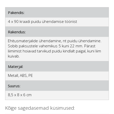
Pakendis:
4 x 90 kraadi puidu ühendamise tööriist
Rakendus:
Ehitusmaterjalide ühendamine, nt puidu ühendamine.
Sobib paksustele vahemikus 5 kuni 22 mm. Pärast
liimimist hoiavad tarvikud puidu kindlalt paigal, kuni liim
kuivab.
Materjal:
Metall, ABS, PE
Suurus:
8,5 x 8 x 6 cm
Kõige sagedasemad küsimused: