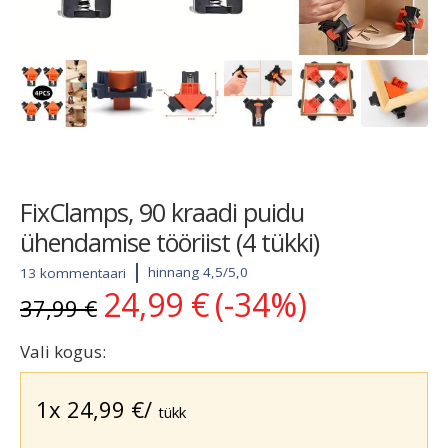
FixClamps, 90 kraadi puidu
ühendamise tööriist (4 tükki)
hinnang 4,5/5,0
13 kommentaari
24,99
€
(-34%)
Algne
Current
37,99
€
hind
price
oli:
is:
Vali kogus:
37,99 €.
24,99 €.
1x
24,99
€
/
tükk