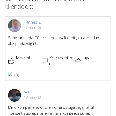
klientidelt:
Hannes Z.
57 min
·
Soovitan seda. Tõeliselt hea kvaliteediga asi. Hoidab
aluspinda väga hästi.
Meeldib
Kommentee
Jaga
ri
(9)
Ivar I.
40 min
·
Minu komplimendid. Olen oma ostuga väga rahul.
Tõeliselt suurepärane hinna ja kvaliteedi suhe.