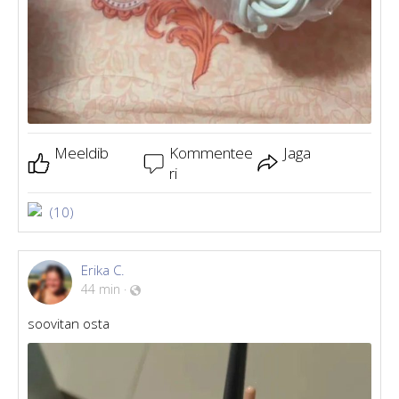
Meeldib
Kommentee
Jaga
ri
(10)
Erika C.
44 min
·
soovitan osta