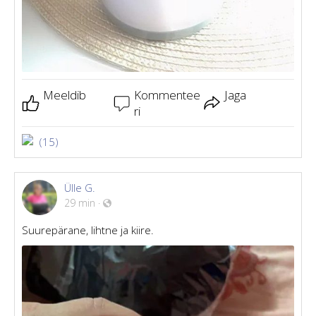
Meeldib
Kommentee
Jaga
ri
(15)
Ülle G.
29 min
·
Suurepärane, lihtne ja kiire.