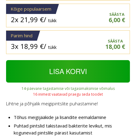
Kõige populaarsem
SÄÄSTA
2x
21,99
€
/
6,00
€
tükk
Parim hind
SÄÄSTA
3x
18,99
€
/
18,00
€
tükk
LISA KORVI
14-päevane tagastamise või tagasimaksmise võimalus
16 inimest vaatavad praegu seda toodet
Lihtne ja põhjalik meigipintslite puhastamine!
Tõhus meigijääkide ja lisandite eemaldamine
Puhtad pintslid takistavad bakterite levikut, mis
kogunevad pintslile pärast kasutamist