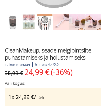
CleanMakeup, seade meigipintslite
puhastamiseks ja hoiustamiseks
hinnang 4,4/5,0
19 kommentaari
24,99
€
(-36%)
Algne
Current
38,99
€
hind
price
oli:
is:
Vali kogus:
38,99 €.
24,99 €.
1x
24,99
€
/
tükk