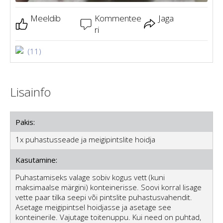
Meeldib
Kommentee
Jaga
ri
(11)
Lisainfo
Pakis:
1x puhastusseade ja meigipintslite hoidja
Kasutamine:
Puhastamiseks valage sobiv kogus vett (kuni
maksimaalse märgini) konteinerisse. Soovi korral lisage
vette paar tilka seepi või pintslite puhastusvahendit.
Asetage meigipintsel hoidjasse ja asetage see
konteinerile. Vajutage toitenuppu. Kui need on puhtad,