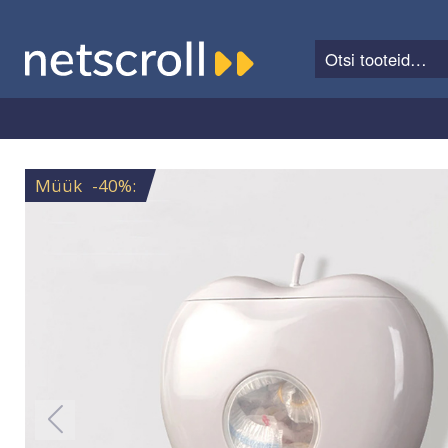
Otsi:
Otsi
Liigu
Liigu
navigeerimisele
sisu
juurde
Müük
-40%
: