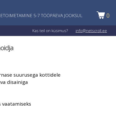
0
ETOIMETAMINE 5-7 TÖÖPÄEVA JOOKSUL
Kas teil on küsimus?
info@netscroll.ee
oidja
arnase suurusega kottidele
va disainiga
ks vaatamiseks