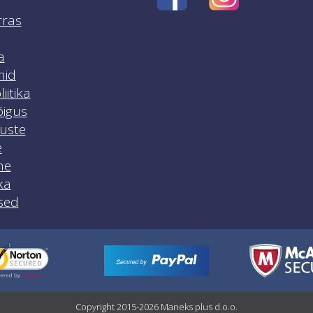
rras
a
nid
iitika
igus
luste
e
ne
ka
sed
Copyright 2015-2026 Maneks plus d.o.o.