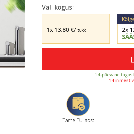
Vali kogus:
Kõig
1x
13,80
€
/
2x
1
tükk
SÄÄ
14-päevane tagast
14 inimest 
Tarne EU laost