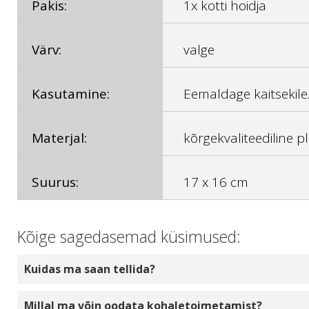
Pakis:
1x kotti hoidja
Värv:
valge
Kasutamine:
Eemaldage kaitsekile.
Materjal:
kõrgekvaliteediline pl
Suurus:
17 x 16 cm
Kõige sagedasemad küsimused:
Kuidas ma saan tellida?
Valige toodete kogus, mida soovite tellida, klõp
Millal ma võin oodata kohaletoimetamist?