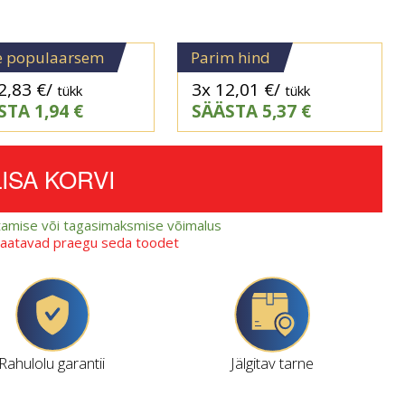
e populaarsem
Parim hind
2,83
€
/
3x
12,01
€
/
tükk
tükk
STA
1,94
€
SÄÄSTA
5,37
€
LISA KORVI
amise või tagasimaksmise võimalus
vaatavad praegu seda toodet
Rahulolu garantii
Jälgitav tarne