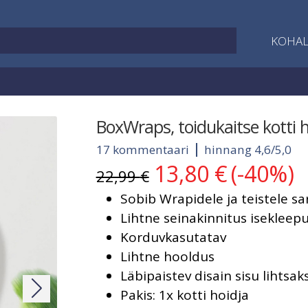
KOHAL
BoxWraps, toidukaitse kotti h
17 kommentaari
hinnang 4,6/5,0
13,80
€
(-40%)
Algne
Current
22,99
€
hind
price
Sobib Wrapidele ja teistele s
oli:
is:
22,99 €.
13,80 €.
Lihtne seinakinnitus isekleepu
Korduvkasutatav
Lihtne hooldus
Läbipaistev disain sisu lihtsa
Pakis: 1x kotti hoidja