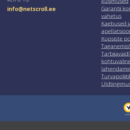
küsimused
Garantii ko
info@netscroll.ee
vahetus
Kaebused j
apellatsioo
Küpsiste pol
Taganemisõ
Tarbijavaid
kohtuvälin
lahendami
Turvapoliiti
Üldtingimu