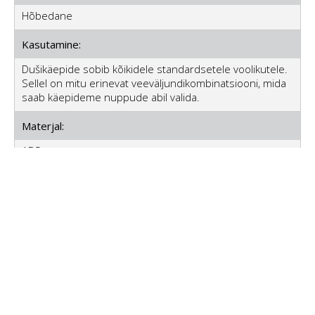
Hõbedane
Kasutamine:
Dušikäepide sobib kõikidele standardsetele voolikutele.
Sellel on mitu erinevat veeväljundikombinatsiooni, mida
saab käepideme nuppude abil valida.
Materjal:
ABS
Suurus:
22,5 x 13 cm
Kõige sagedasemad küsimused:
Kuidas ma saan tellida?
Valige toodete kogus, mida soovite tellida, klõpsates 1
Millal ma võin oodata kohaletoimetamist?