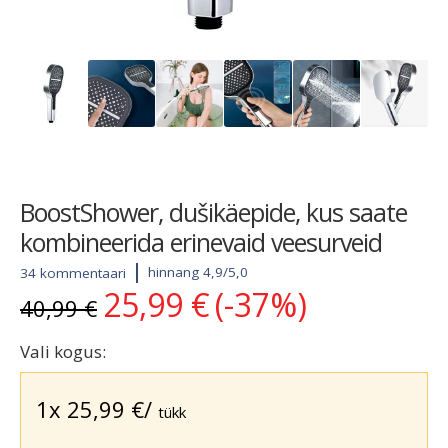
BoostShower, dušikäepide, kus saate
kombineerida erinevaid veesurveid
hinnang 4,9/5,0
34 kommentaari
25,99
€
(-37%)
Algne
Current
40,99
€
hind
price
oli:
is:
Vali kogus:
40,99 €.
25,99 €.
1x
25,99
€
/
tükk