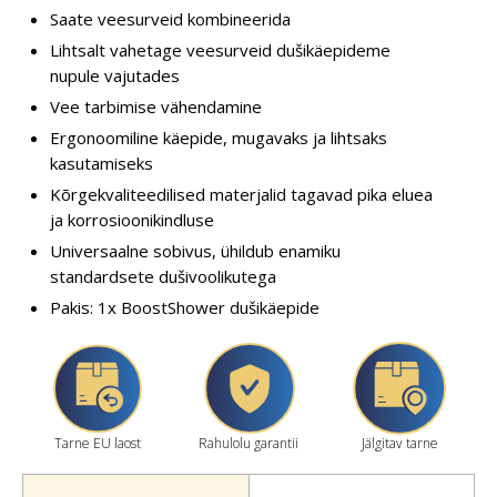
Saate veesurveid kombineerida
Lihtsalt vahetage veesurveid dušikäepideme
nupule vajutades
Vee tarbimise vähendamine
Ergonoomiline käepide, mugavaks ja lihtsaks
kasutamiseks
Kõrgekvaliteedilised materjalid tagavad pika eluea
ja korrosioonikindluse
Universaalne sobivus, ühildub enamiku
standardsete dušivoolikutega
Pakis: 1x BoostShower dušikäepide
Tarne EU laost
Rahulolu garantii
Jälgitav tarne