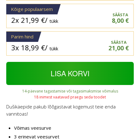
Kõige populaarsem
SÄÄSTA
2x
21,99
€
/
8,00
€
tükk
Parim hind
SÄÄSTA
3x
18,99
€
/
21,00
€
tükk
LISA KORVI
14-päevane tagastamise või tagasimaksmise võimalus
18 inimest vaatavad praegu seda toodet
Dušikäepide pakub lõõgastavat kogemust teie enda
vannitoas!
Võimas veesurve
3 erinevat veesurvet