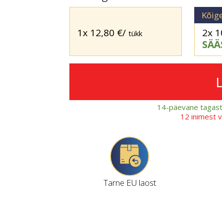
Kõig
1x
12,80
€
/
2x
1
tükk
SÄÄ
14-päevane tagast
12 inimest 
Tarne EU laost