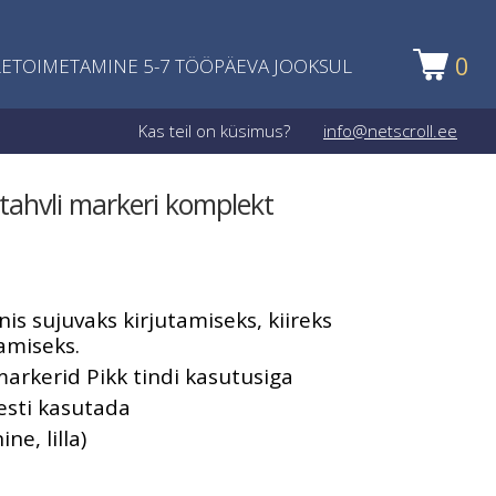
0
ETOIMETAMINE 5-7 TÖÖPÄEVA JOOKSUL
Kas teil on küsimus?
info@netscroll.ee
tahvli markeri komplekt
is sujuvaks kirjutamiseks, kiireks
amiseks.
 markerid Pikk tindi kasutusiga
esti kasutada
ne, lilla)