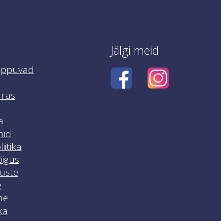
Jälgi meid
ippuvad
rras
a
nid
iitika
igus
luste
e
ne
ka