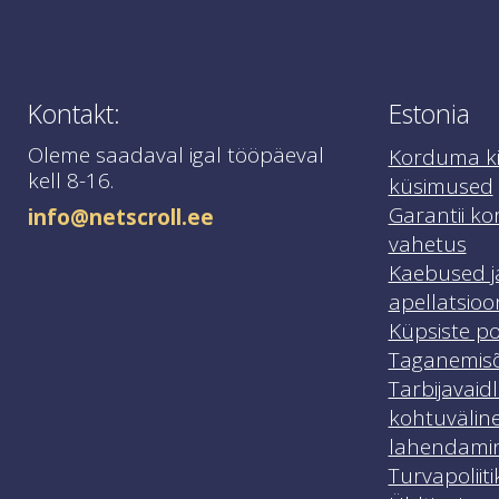
Kontakt:
Estonia
Oleme saadaval igal tööpäeval
Korduma k
kell 8-16.
küsimused
Garantii ko
info@netscroll.ee
vahetus
Kaebused j
apellatsioo
Küpsiste pol
Taganemisõ
Tarbijavaid
kohtuvälin
lahendami
Turvapoliiti