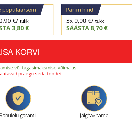
e populaarsem
Parim hind
0,90
€
/
3x
9,90
€
/
tükk
tükk
STA
3,80
€
SÄÄSTA
8,70
€
LISA KORVI
amise või tagasimaksmise võimalus
vaatavad praegu seda toodet
Rahulolu garantii
Jälgitav tarne