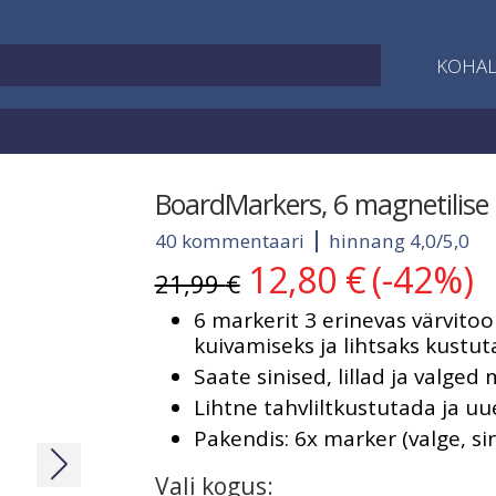
KOHAL
BoardMarkers, 6 magnetilise 
40 kommentaari
hinnang 4,0/5,0
12,80
€
(-42%)
Algne
Current
21,99
€
hind
price
6 markerit 3 erinevas värvitoon
oli:
is:
kuivamiseks ja lihtsaks kustut
21,99 €.
12,80 €.
Saate sinised, lillad ja valged
Lihtne tahvliltkustutada ja uu
Pakendis: 6x marker (valge, sini
Vali kogus: