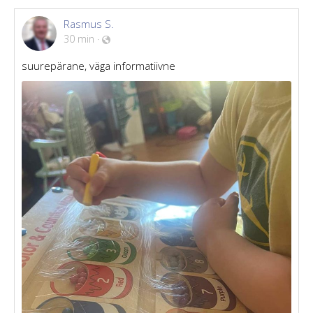
Rasmus S.
30 min
·
suurepärane, väga informatiivne