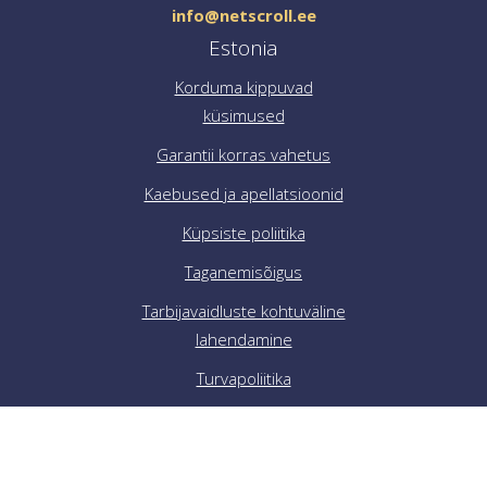
info@netscroll.ee
Estonia
Korduma kippuvad
küsimused
Garantii korras vahetus
Kaebused ja apellatsioonid
Küpsiste poliitika
Taganemisõigus
Tarbijavaidluste kohtuväline
lahendamine
Turvapoliitika
Üldtingimused
Jälgi meid