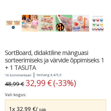
SortBoard, didaktiline mänguasi
sorteerimiseks ja värvide õppimiseks 1
+ 1 TASUTA
hinnang 4,4/5,0
16 kommentaari
32,99
€
(-33%)
Algne
Current
48,99
€
hind
price
oli:
is:
Vali kogus:
48,99 €.
32,99 €.
1x
32,99
€
/
tükk