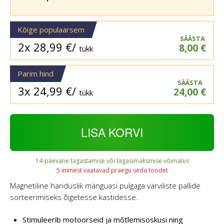
Kõige populaarsem
SÄÄSTA
2x
28,99
€
/
8,00
€
tükk
Parim hind
SÄÄSTA
3x
24,99
€
/
24,00
€
tükk
LISA KORVI
14-päevane tagastamise või tagasimaksmise võimalus
5 inimest vaatavad praegu seda toodet
Magnetiline hariduslik mänguasi pulgaga värviliste pallide
sorteerimiseks õigetesse kastidesse.
Stimuleerib motoorseid ja mõtlemisoskusi ning