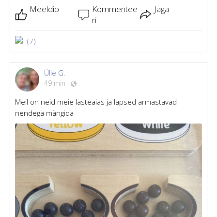
Meeldib
Kommentee
Jaga
ri
(7)
Ülle G.
49 min
·
Meil on neid meie lasteaias ja lapsed armastavad
nendega mängida