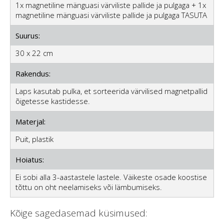
1x magnetiline mänguasi värviliste pallide ja pulgaga + 1x
magnetiline mänguasi värviliste pallide ja pulgaga TASUTA
Suurus:
30 x 22 cm
Rakendus:
Laps kasutab pulka, et sorteerida värvilised magnetpallid
õigetesse kastidesse.
Materjal:
Puit, plastik
Hoiatus:
Ei sobi alla 3-aastastele lastele. Väikeste osade koostise
tõttu on oht neelamiseks või lämbumiseks.
Kõige sagedasemad küsimused: