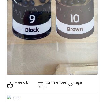
Meeldib
Kommentee
Jaga
ri
(11)