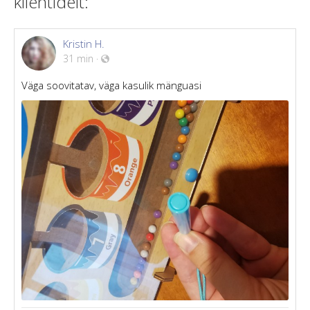
klientidelt:
Kristin H.
31 min
·
Väga soovitatav, väga kasulik mänguasi