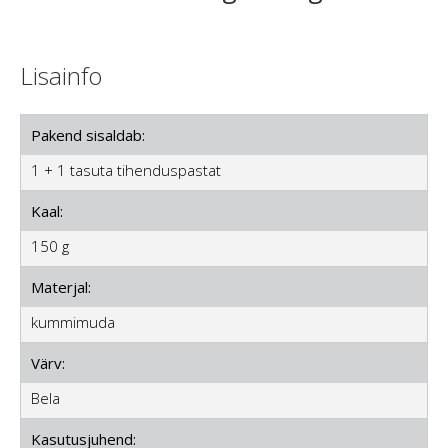
Lisainfo
Pakend sisaldab:
1 + 1 tasuta tihenduspastat
Kaal:
150 g
Materjal:
kummimuda
Värv:
Bela
Kasutusjuhend: