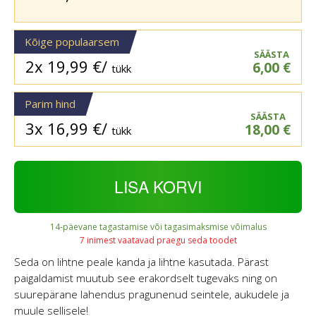
Kõige populaarsem
SÄÄSTA
2x
19,99
€
/
6,00
€
tükk
Parim hind
SÄÄSTA
3x
16,99
€
/
18,00
€
tükk
LISA KORVI
14-päevane tagastamise või tagasimaksmise võimalus
7 inimest vaatavad praegu seda toodet
Seda on lihtne peale kanda ja lihtne kasutada. Pärast
paigaldamist muutub see erakordselt tugevaks ning on
suurepärane lahendus pragunenud seintele, aukudele ja
muule sellisele!