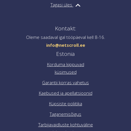
info@netscroll.ee
ja saate juhised kaebuse esitamise
Tagasi üles
kohta.
Kui vajate abi tellimuse vormistamisel, võtke meiega
ühendust aadressil
info@netscroll.ee
.
Kontakt:
Oleme saadaval igal tööpäeval kell 8-16.
info@netscroll.ee
Estonia
Korduma kippuvad
küsimused
Garantii korras vahetus
Kaebused ja apellatsioonid
Küpsiste poliitika
Taganemisõigus
Tarbijavaidluste kohtuväline