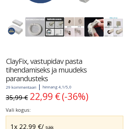
ClayFix, vastupidav pasta
tihendamiseks ja muudeks
parandusteks
hinnang 4,1/5,0
29 kommentaari
22,99
€
(-36%)
Algne
Current
35,99
€
hind
price
oli:
is:
Vali kogus:
35,99 €.
22,99 €.
1x
22,99
€
/
tükk