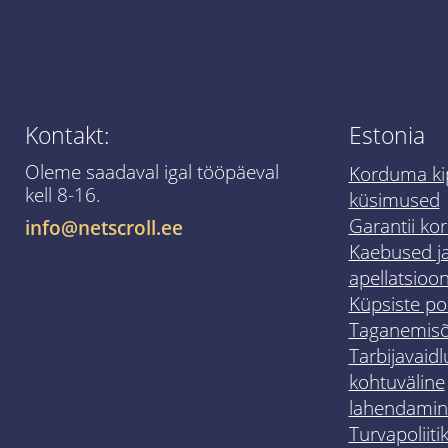
Kontakt:
Estonia
Oleme saadaval igal tööpäeval
Korduma ki
kell 8-16.
küsimused
Garantii ko
info@netscroll.ee
Kaebused j
apellatsioon
Küpsiste pol
Taganemisõ
Tarbijavaidl
kohtuväline
lahendamin
Turvapoliiti