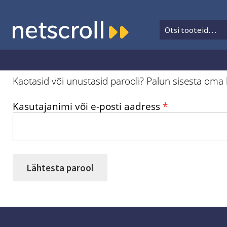
Otsi:
Otsi
Liigu
Liigu
navigeerimisele
sisu
juurde
Kaotasid või unustasid parooli? Palun sisesta oma k
Nõutud
Kasutajanimi või e-posti aadress
*
Lähtesta parool