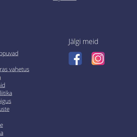
Jälgi meid
ppuvad
rras vahetus
a
id
iitika
igus
uste
e
ka