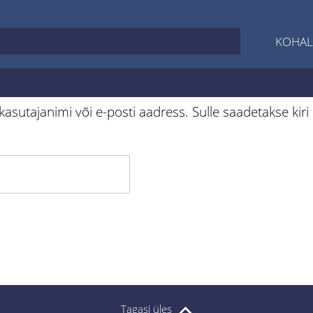
KOHAL
asutajanimi või e-posti aadress. Sulle saadetakse kiri 
Tagasi üles