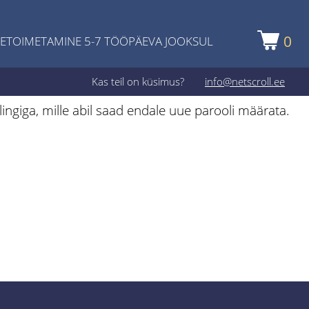
0
ETOIMETAMINE 5-7 TÖÖPÄEVA JOOKSUL
Kas teil on küsimus?
info@netscroll.ee
lingiga, mille abil saad endale uue parooli määrata.