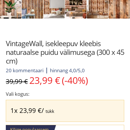
VintageWall, isekleepuv kleebis
naturaalse puidu välimusega (300 x 45
cm)
20 kommentaari
hinnang 4,0/5,0
23,99
€
(-40%)
Algne
Current
39,99
€
hind
price
oli:
is:
Vali kogus:
39,99 €.
23,99 €.
1x
23,99
€
/
tükk
Kõige populaarsem