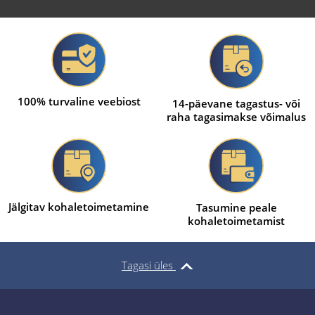
100% turvaline veebiost
14-päevane tagastus- või
raha tagasimakse võimalus
Jälgitav kohaletoimetamine
Tasumine peale
kohaletoimetamist
Tagasi üles