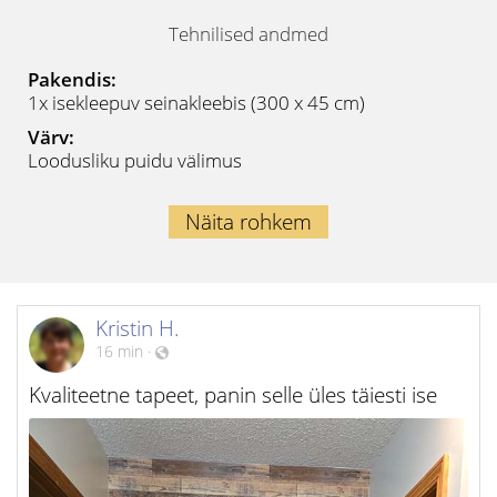
Tehnilised andmed
Pakendis:
1x isekleepuv seinakleebis (300 x 45 cm)
Värv:
Loodusliku puidu välimus
Näita rohkem
Kristin H.
16 min
·
Kvaliteetne tapeet, panin selle üles täiesti ise