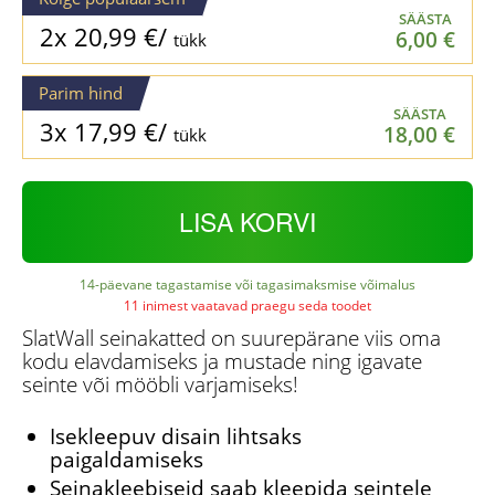
SÄÄSTA
2x
20,99
€
/
6,00
€
tükk
Parim hind
SÄÄSTA
3x
17,99
€
/
18,00
€
tükk
LISA KORVI
14-päevane tagastamise või tagasimaksmise võimalus
11 inimest vaatavad praegu seda toodet
SlatWall seinakatted on suurepärane viis oma
kodu elavdamiseks ja mustade ning igavate
seinte või mööbli varjamiseks!
Isekleepuv disain lihtsaks
paigaldamiseks
Seinakleebiseid saab kleepida seintele