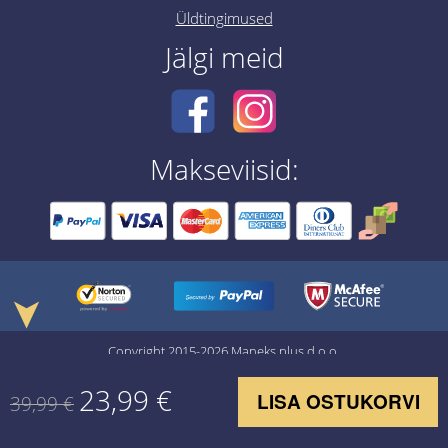
Üldtingimused
Jälgi meid
Makseviisid:
➤
Copyright 2015-2026 Maneks plus d.o.o.
23,99
€
LISA OSTUKORVI
39,99
€