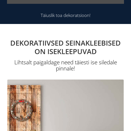
Täiuslik toa dekoratsioon!
DEKORATIIVSED SEINAKLEEBISED
ON ISEKLEEPUVAD
Lihtsalt paigaldage need täiesti ise siledale
pinnale!