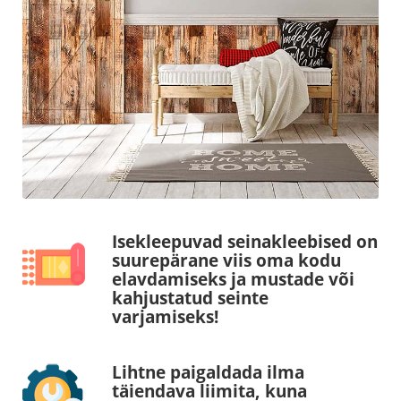
Isekleepuvad seinakleebised on
suurepärane viis oma kodu
elavdamiseks ja mustade või
kahjustatud seinte
varjamiseks!
Lihtne paigaldada ilma
täiendava liimita, kuna