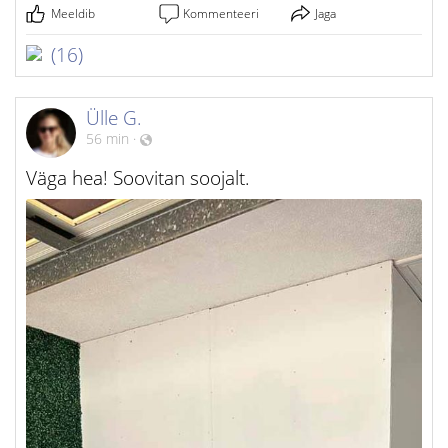
Meeldib
Kommenteeri
Jaga
(16)
Ülle G.
56 min
·
Väga hea! Soovitan soojalt.