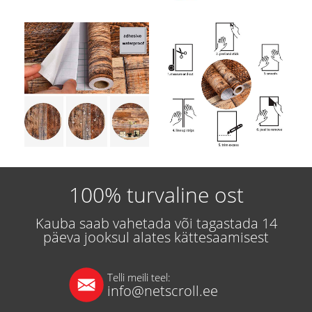
100% turvaline ost
Kauba saab vahetada või tagastada 14
päeva jooksul alates kättesaamisest
Telli meili teel:
info@netscroll.ee