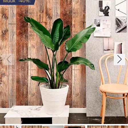
Müük
-40%
: