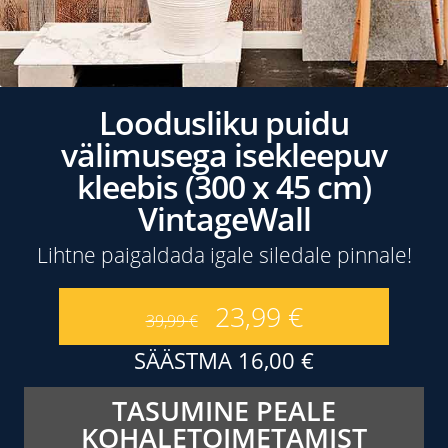
Loodusliku puidu
välimusega isekleepuv
kleebis (300 x 45 cm)
VintageWall
Lihtne paigaldada igale siledale pinnale!
23,99
€
39,99
€
SÄÄSTMA
16,00
€
TASUMINE PEALE
KOHALETOIMETAMIST