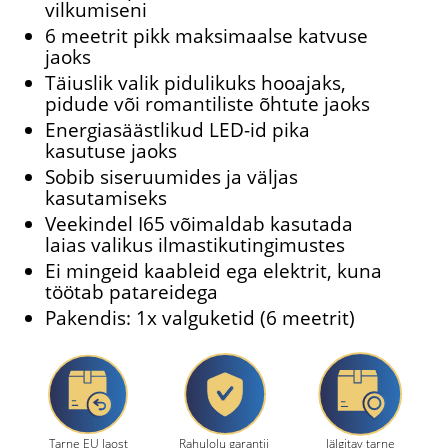
vilkumiseni
6 meetrit pikk maksimaalse katvuse
jaoks
Täiuslik valik pidulikuks hooajaks,
pidude või romantiliste õhtute jaoks
Energiasäästlikud LED-id pika
kasutuse jaoks
Sobib siseruumides ja väljas
kasutamiseks
Veekindel I65 võimaldab kasutada
laias valikus ilmastikutingimustes
Ei mingeid kaableid ega elektrit, kuna
töötab patareidega
Pakendis: 1x valguketid (6 meetrit)
Tarne EU laost
Rahulolu garantii
Jälgitav tarne