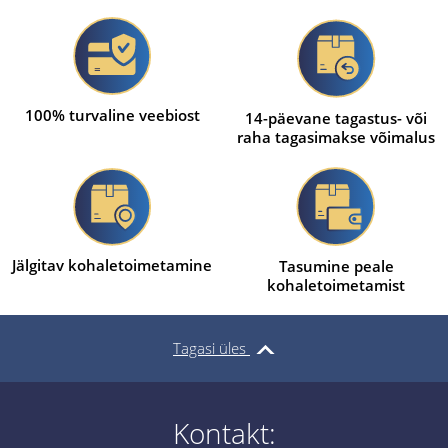
100% turvaline veebiost
14-päevane tagastus- või
raha tagasimakse võimalus
Jälgitav kohaletoimetamine
Tasumine peale
kohaletoimetamist
Tagasi üles
Kontakt: