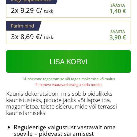
SÄÄSTA
2x
9,29
€
/
1,40
€
tükk
Parim hind
SÄÄSTA
3x
8,69
€
/
3,90
€
tükk
LISA KORVI
14-päevane tagastamise või tagasimaksmise võimalus
4 inimest vaatavad praegu seda toodet
Kaunis dekoratsioon, mis sobib pidulikeks
kaunistusteks, pidude jaoks või lapse toa,
magamistoa, teiste siseruumide või terrassi
kaunistamiseks!
Reguleerige valgustust vastavalt oma
soovile – pidevast säramisest