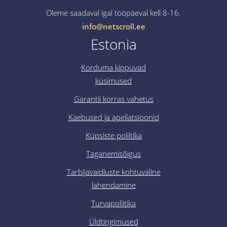
Oleme saadaval igal tööpäeval kell 8-16.
info@netscroll.ee
Estonia
Korduma kippuvad
küsimused
Garantii korras vahetus
Kaebused ja apellatsioonid
Küpsiste poliitika
Taganemisõigus
Tarbijavaidluste kohtuväline
lahendamine
Turvapoliitika
Üldtingimused