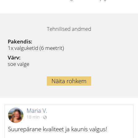
Tehnilised andmed
Pakendis:
1x valguketid (6 meetrit)
Värv:
soe valge
Näita rohkem
Maria V.
18 min
·
Suurepärane kvaliteet ja kaunis valgus!