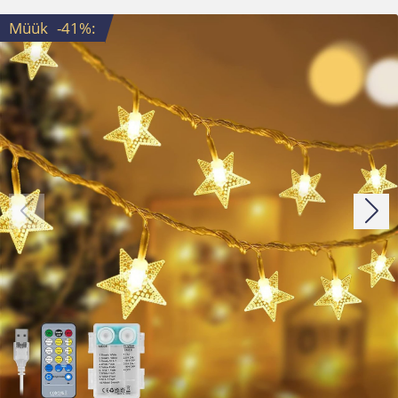
Müük
-41%
: