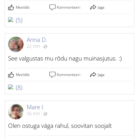
Meeldib
Kommenteeri
Jaga
(5)
Anna D.
22 min
·
See valgustas mu rõdu nagu muinasjutus. :)
Meeldib
Kommenteeri
Jaga
(8)
Mare I.
56 min
·
Olen ostuga väga rahul, soovitan soojalt