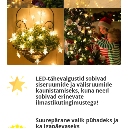
LED-tähevalgustid sobivad
siseruumide ja välisruumide
kaunistamiseks, kuna need
sobivad erinevate
ilmastikutingimustega!
Suurepärane valik pühadeks ja
ka igapäevaseks