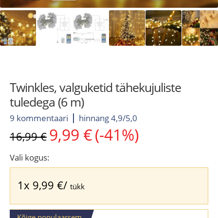
Twinkles, valguketid tähekujuliste
tuledega (6 m)
9 kommentaari
hinnang 4,9/5,0
9,99
€
(-41%)
Algne
Current
16,99
€
hind
price
oli:
is:
Vali kogus:
16,99 €.
9,99 €.
1x
9,99
€
/
tükk
Kõige populaarsem