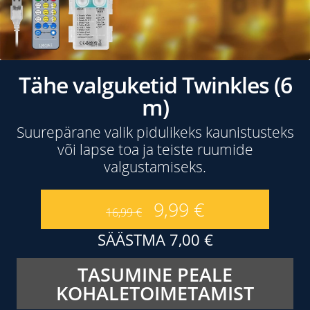
Tähe valguketid Twinkles (6
m)
Suurepärane valik pidulikeks kaunistusteks
või lapse toa ja teiste ruumide
valgustamiseks.
9,99
€
16,99
€
SÄÄSTMA
7,00
€
TASUMINE PEALE
KOHALETOIMETAMIST