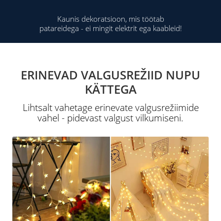
Kaunis dekoratsioon, mis töötab
patareidega - ei mingit elektrit ega kaableid!
ERINEVAD VALGUSREŽIID NUPU
KÄTTEGA
Lihtsalt vahetage erinevate valgusrežiimide
vahel - pidevast valgust vilkumiseni.