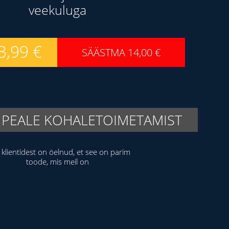
veekuluga
3,99
€
SÄÄSTMA
14,00
€
 PEALE KOHALETOIMETAMIST
klientidest on öelnud, et see on parim
toode, mis meil on