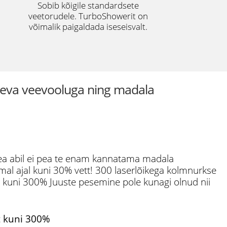
Sobib kõigile standardsete
veetorudele. TurboShowerit on
võimalik paigaldada iseseisvalt.
geva veevooluga ning madala
a abil ei pea te enam kannatama madala
al ajal kuni 30% vett! 300 laserlõikega kolmnurkse
kuni 300% Juuste pesemine pole kunagi olnud nii
t kuni 300%