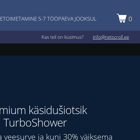
0
ETOIMETAMINE 5-7 TÖÖPÄEVA JOOKSUL
Kas teil on küsimus?
info@netscroll.ee
mium käsidušiotsik
TurboShower
 veesurve ja kuni 30% väiksema