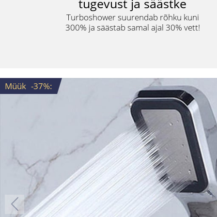
tugevust ja säästke
Turboshower suurendab rõhku kuni
300% ja säästab samal ajal 30% vett!
Müük
-37%
: