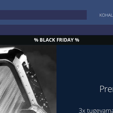
KOHAL
% BLACK FRIDAY %
Pre
3x tugevama