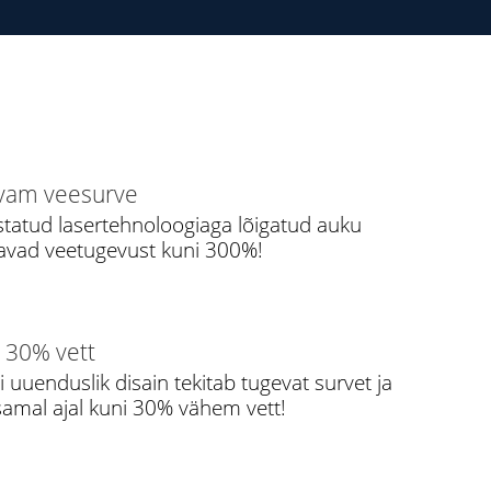
vam veesurve
statud lasertehnoloogiaga lõigatud auku
vad veetugevust kuni 300%!
 30% vett
 uuenduslik disain tekitab tugevat survet ja
samal ajal kuni 30% vähem vett!