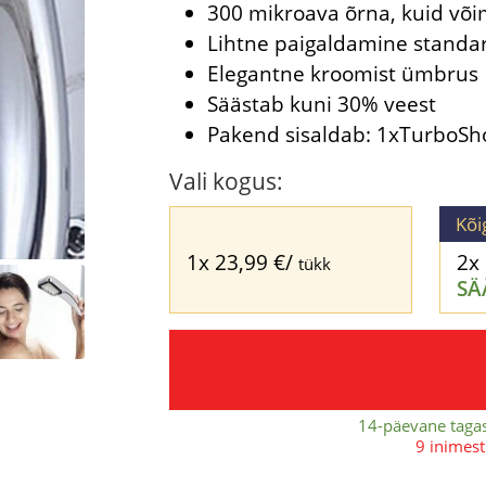
300 mikroava õrna, kuid või
Lihtne paigaldamine standa
Elegantne kroomist ümbrus
Säästab kuni 30% veest
Pakend sisaldab: 1xTurboSho
Vali kogus:
Kõi
1x
23,99
€
/
2x
tükk
SÄ
14-päevane taga
9 inimest