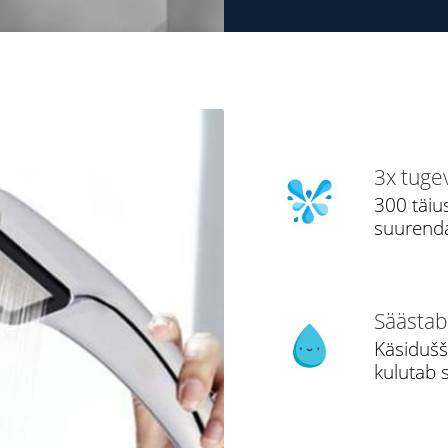
3x tuge
300 täiu
suurenda
Säästab
Käsidušši
kulutab 