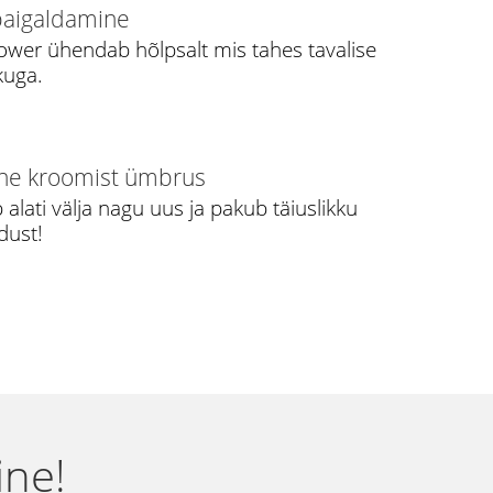
paigaldamine
wer ühendab hõlpsalt mis tahes tavalise
kuga.
ne kroomist ümbrus
alati välja nagu uus ja pakub täiuslikku
dust!
ine!