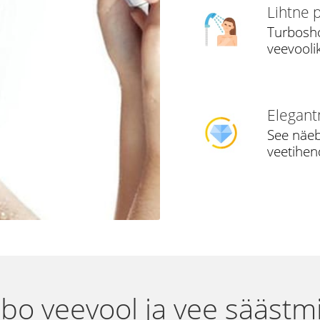
Lihtne 
Turbosho
veevooli
Elegant
See näeb 
veetihen
bo veevool ja vee säästm