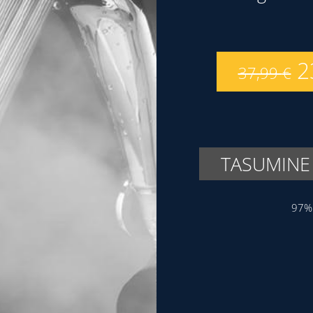
2
37,99
€
TASUMINE
97% 