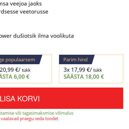
msa veejoa jaoks
rdsesse veetorusse
wer dušiotsik ilma voolikuta
ge populaarsem
Parim hind
20,99
€
/
3x
17,99
€
/
tükk
tükk
ÄSTA
6,00
€
SÄÄSTA
18,00
€
LISA KORVI
stamise või tagasimaksmise võimalus
 vaatavad praegu seda toodet