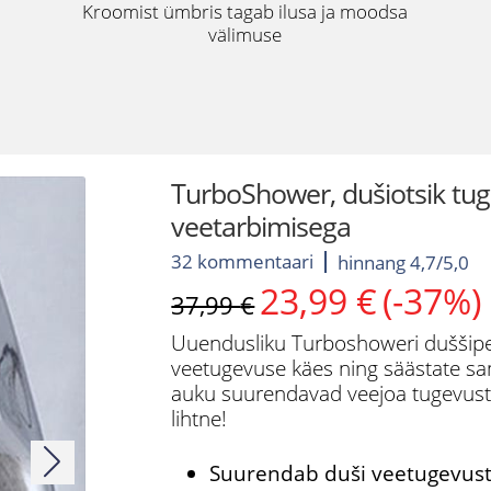
Kroomist ümbris tagab ilusa ja moodsa
välimuse
TurboShower, dušiotsik tu
veetarbimisega
32 kommentaari
hinnang 4,7/5,0
23,99
€
(-37%)
Algne
Current
37,99
€
hind
price
Uuendusliku Turboshoweri duššipe
oli:
is:
veetugevuse käes ning säästate sam
37,99 €.
23,99 €.
auku suurendavad veejoa tugevust 
lihtne!
Suurendab duši veetugevus