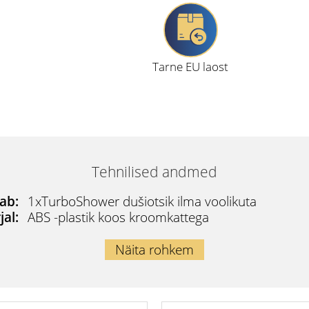
Tarne EU laost
Tehnilised andmed
ab:
1xTurboShower dušiotsik ilma voolikuta
jal:
ABS -plastik koos kroomkattega
Näita rohkem