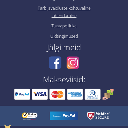
Tarbijavaidluste kohtuväline
lahendamine
Turvapoliitika
Üldtingimused
Jälgi meid
Makseviisid:
➤