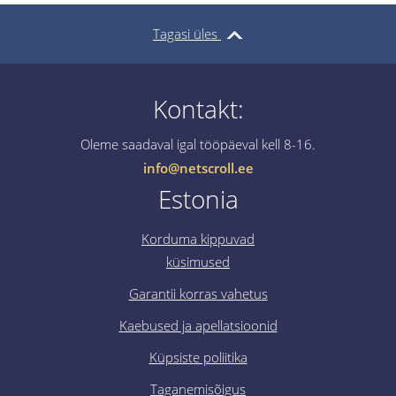
Tagasi üles
Kontakt:
Oleme saadaval igal tööpäeval kell 8-16.
info@netscroll.ee
Estonia
Korduma kippuvad
küsimused
Garantii korras vahetus
Kaebused ja apellatsioonid
Küpsiste poliitika
Taganemisõigus