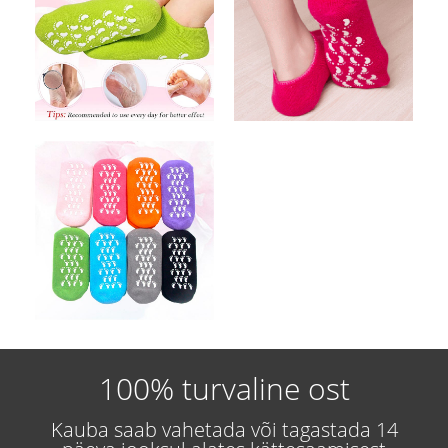
100% turvaline ost
Kauba saab vahetada või tagastada 14