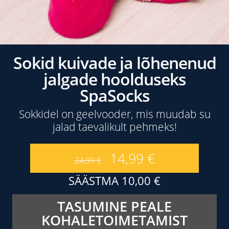
Sokid kuivade ja lõhenenud
jalgade hoolduseks
SpaSocks
Sokkidel on geelvooder, mis muudab su
jalad taevalikult pehmeks!
14,99
€
24,99
€
SÄÄSTMA
10,00
€
TASUMINE PEALE
KOHALETOIMETAMIST