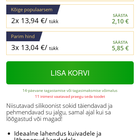
Kõige populaarsem
SÄÄSTA
2x
13,94
€
/
2,10
€
tükk
Parim hind
SÄÄSTA
3x
13,04
€
/
5,85
€
tükk
LISA KORVI
14-päevane tagastamise või tagasimaksmise võimalus
11 inimest vaatavad praegu seda toodet
Niisutavad silikoonist sokid täiendavad ja
pehmendavad su jalgu, samal ajal kui sa
lõõgastud või magad!
Ideaalne lahendus kuivadele ja