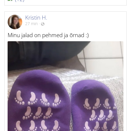
Kristin H.
27 min
·
Minu jalad on pehmed ja õrnad :)