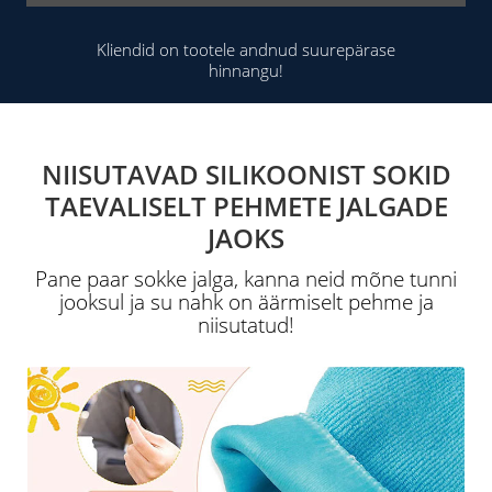
Kliendid on tootele andnud suurepärase
hinnangu!
NIISUTAVAD SILIKOONIST SOKID
TAEVALISELT PEHMETE JALGADE
JAOKS
Pane paar sokke jalga, kanna neid mõne tunni
jooksul ja su nahk on äärmiselt pehme ja
niisutatud!