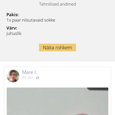
Tehnilised andmed
Pakis:
1x paar niisutavaid sokke
Värv:
juhuslik
Näita rohkem
Mare I.
45 min
·