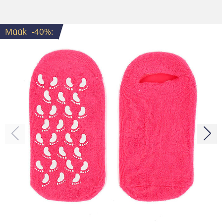
Müük
-40%
: