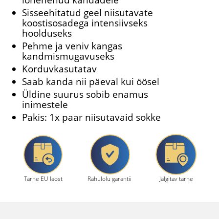
lõhenenud kandadele
Sisseehitatud geel niisutavate
koostisosadega intensiivseks
hoolduseks
Pehme ja veniv kangas
kandmismugavuseks
Korduvkasutatav
Saab kanda nii päeval kui öösel
Üldine suurus sobib enamus
inimestele
Pakis: 1x paar niisutavaid sokke
Tarne EU laost
Rahulolu garantii
Jälgitav tarne