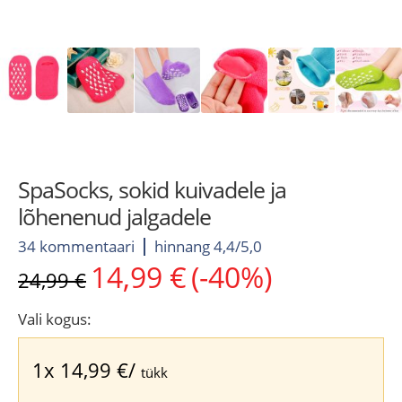
SpaSocks, sokid kuivadele ja
lõhenenud jalgadele
34 kommentaari
hinnang 4,4/5,0
14,99
€
(-40%)
Algne
Current
24,99
€
hind
price
oli:
is:
Vali kogus:
24,99 €.
14,99 €.
1x
14,99
€
/
tükk