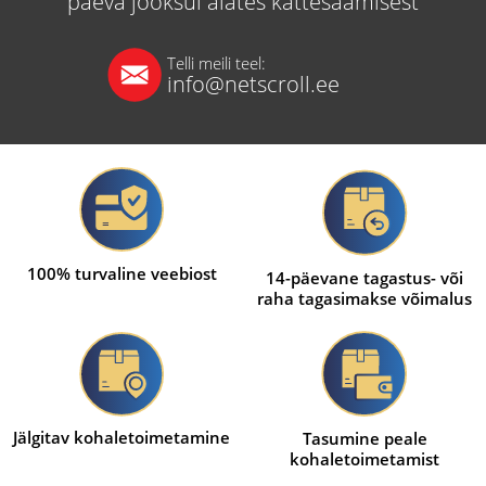
päeva jooksul alates kättesaamisest
Telli meili teel:
info@netscroll.ee
100% turvaline veebiost
14-päevane tagastus- või
raha tagasimakse võimalus
Jälgitav kohaletoimetamine
Tasumine peale
kohaletoimetamist