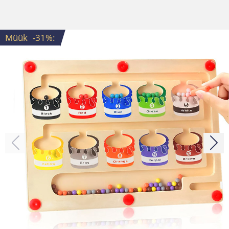
Müük
-31%
: