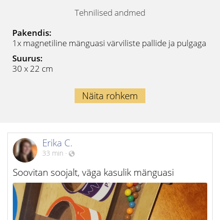
Tehnilised andmed
Pakendis:
1x magnetiline mänguasi värviliste pallide ja pulgaga
Suurus:
30 x 22 cm
Näita rohkem
Erika C.
33 min
·
Soovitan soojalt, väga kasulik mänguasi