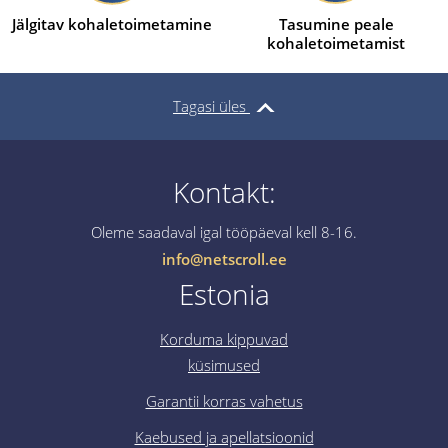
Jälgitav kohaletoimetamine
Tasumine peale
kohaletoimetamist
Tagasi üles
Kontakt:
Oleme saadaval igal tööpäeval kell 8-16.
info@netscroll.ee
Estonia
Korduma kippuvad
küsimused
Garantii korras vahetus
Kaebused ja apellatsioonid