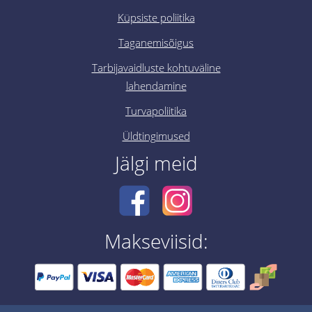
Küpsiste poliitika
Taganemisõigus
Tarbijavaidluste kohtuväline
lahendamine
Turvapoliitika
Üldtingimused
Jälgi meid
Makseviisid: