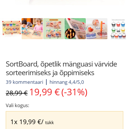
SortBoard, õpetlik mänguasi värvide
sorteerimiseks ja õppimiseks
39 kommentaari
hinnang 4,4/5,0
19,99
€
(-31%)
Algne
Current
28,99
€
hind
price
oli:
is:
Vali kogus:
28,99 €.
19,99 €.
1x
19,99
€
/
tükk