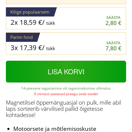
Kõige populaarsem
SÄÄSTA
2x
18,59
€
/
2,80
€
tükk
Parim hind
SÄÄSTA
3x
17,39
€
/
7,80
€
tükk
LISA KORVI
14-päevane tagastamise või tagasimaksmise võimalus
6 inimest vaatavad praegu seda toodet
Magnetilisel õppemänguasjal on pulk, mille abil
laps sorteerib värvilised pallid õigetesse
kohtadesse!
Motoorsete ja mõtlemisoskuste