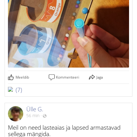
Meeldib
Kommenteeri
Jaga
(7)
Ülle G.
56 min
·
Meil on need lasteaias ja lapsed armastavad
sellega mängida.