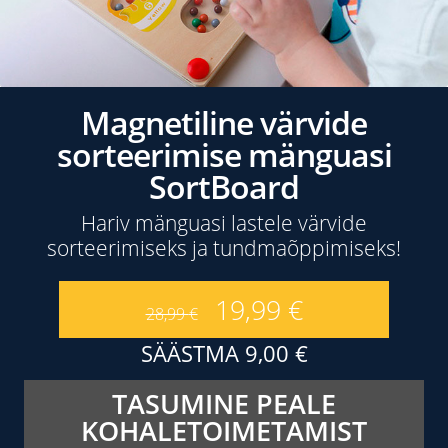
Magnetiline värvide
sorteerimise mänguasi
SortBoard
Hariv mänguasi lastele värvide
sorteerimiseks ja tundmaõppimiseks!
19,99
€
28,99
€
SÄÄSTMA
9,00
€
TASUMINE PEALE
KOHALETOIMETAMIST