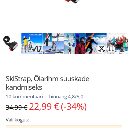
SkiStrap, Õlarihm suuskade
kandmiseks
10 kommentaari
hinnang 4,8/5,0
22,99
€
(-34%)
Algne
Current
34,99
€
hind
price
oli:
is:
Vali kogus:
34,99 €.
22,99 €.