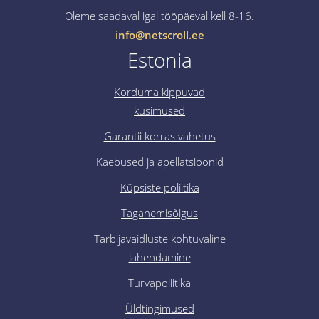
Oleme saadaval igal tööpäeval kell 8-16.
info@netscroll.ee
Estonia
Korduma kippuvad
küsimused
Garantii korras vahetus
Kaebused ja apellatsioonid
Küpsiste poliitika
Taganemisõigus
Tarbijavaidluste kohtuväline
lahendamine
Turvapoliitika
Üldtingimused