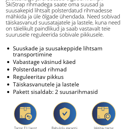
SkiStrap rihmadega saate oma suusad ja
suusakepid lihtsalt polsterdatud rihmadesse
mähkida ja üle õlgade ühendada. Need sobivad
täiskasvanud suusatajatele ja lastele, kuna need
on täielikult paindlikud ja saab vastavalt teie
suurusele reguleerida sobivale pikkusele.
Suuskade ja suusakeppide lihtsam
transportimine
Vabastage väsinud käed
Polsterdatud rihmad
Reguleeritav pikkus
Täiskasvanutele ja lastele
Pakett sisaldab: 2 suusarihmasid
Tarne EU laost
Rahulolu garantii
Jälgitav tarne