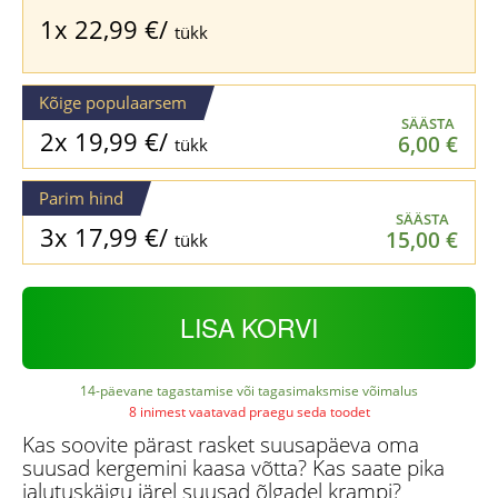
1x
22,99
€
/
tükk
Kõige populaarsem
SÄÄSTA
2x
19,99
€
/
6,00
€
tükk
Parim hind
SÄÄSTA
3x
17,99
€
/
15,00
€
tükk
LISA KORVI
14-päevane tagastamise või tagasimaksmise võimalus
8 inimest vaatavad praegu seda toodet
Kas soovite pärast rasket suusapäeva oma
suusad kergemini kaasa võtta? Kas saate pika
jalutuskäigu järel suusad õlgadel krampi?