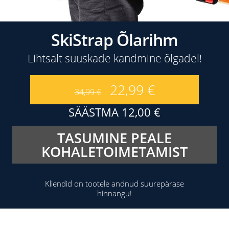
SkiStrap Õlarihm
Lihtsalt suuskade kandmine õlgadel!
22,99
€
34,99
€
SÄÄSTMA
12,00
€
TASUMINE PEALE
KOHALETOIMETAMIST
Kliendid on tootele andnud suurepärase
hinnangu!