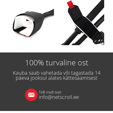
100% turvaline ost
Kauba saab vahetada või tagastada 14
päeva jooksul alates kättesaamisest
Telli meili teel:
info@netscroll.ee