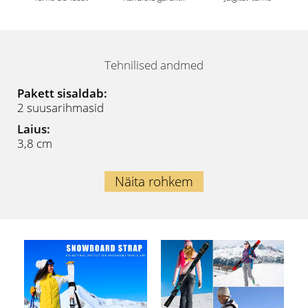
Tehnilised andmed
Pakett sisaldab:
2 suusarihmasid
Laius:
3,8 cm
Näita rohkem