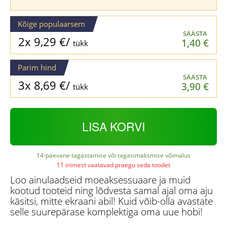
Kõige populaarsem
SÄÄSTA
2x
9,29
€
/
1,40
€
tükk
Parim hind
SÄÄSTA
3x
8,69
€
/
3,90
€
tükk
LISA KORVI
14-päevane tagastamise või tagasimaksmise võimalus
11 inimest vaatavad praegu seda toodet
Loo ainulaadseid moeaksessuaare ja muid
kootud tooteid ning lõdvesta samal ajal oma aju
käsitsi, mitte ekraani abil! Kuid võib-olla avastate
selle suurepärase komplektiga oma uue hobi!