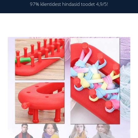
97% klientidest hindasid toodet 4,9/5!