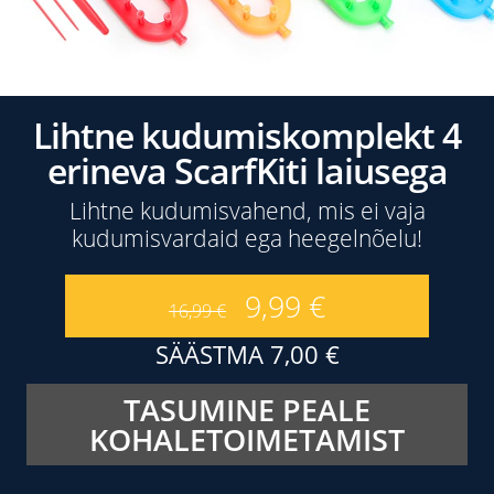
Lihtne kudumiskomplekt 4
erineva ScarfKiti laiusega
Lihtne kudumisvahend, mis ei vaja
kudumisvardaid ega heegelnõelu!
9,99
€
16,99
€
SÄÄSTMA
7,00
€
TASUMINE PEALE
KOHALETOIMETAMIST