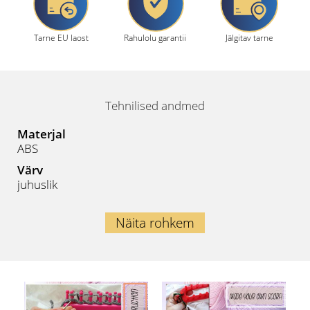
Tarne EU laost
Rahulolu garantii
Jälgitav tarne
Tehnilised andmed
Materjal
ABS
Värv
juhuslik
Näita rohkem