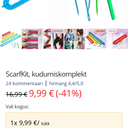
ScarfKit, kudumiskomplekt
24 kommentaari
hinnang 4,4/5,0
9,99
€
(-41%)
Algne
Current
16,99
€
hind
price
oli:
is:
Vali kogus:
16,99 €.
9,99 €.
1x
9,99
€
/
tükk