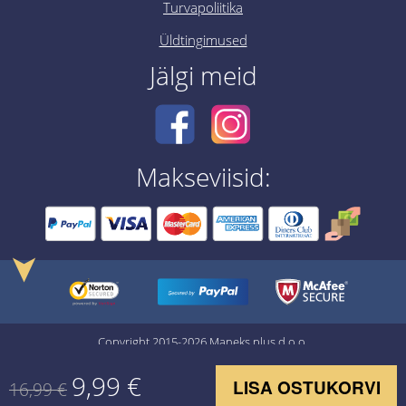
Turvapoliitika
Üldtingimused
Jälgi meid
Makseviisid:
➤
Copyright 2015-2026 Maneks plus d.o.o.
9,99
€
LISA OSTUKORVI
16,99
€