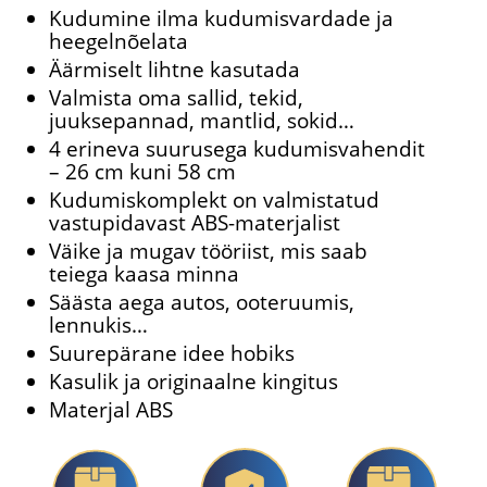
Kudumine ilma kudumisvardade ja
heegelnõelata
Äärmiselt lihtne kasutada
Valmista oma sallid, tekid,
juuksepannad, mantlid, sokid…
4 erineva suurusega kudumisvahendit
– 26 cm kuni 58 cm
Kudumiskomplekt on valmistatud
vastupidavast ABS-materjalist
Väike ja mugav tööriist, mis saab
teiega kaasa minna
Säästa aega autos, ooteruumis,
lennukis…
Suurepärane idee hobiks
Kasulik ja originaalne kingitus
Materjal ABS