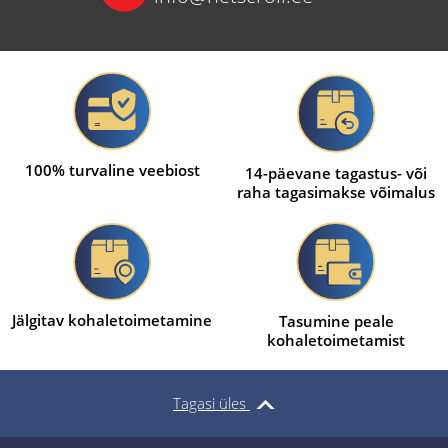
100% turvaline veebiost
14-päevane tagastus- või
raha tagasimakse võimalus
Jälgitav kohaletoimetamine
Tasumine peale
kohaletoimetamist
Tagasi üles