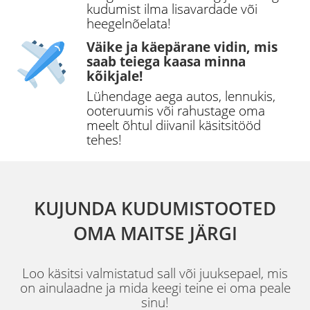
kudumist ilma lisavardade või
heegelnõelata!
Väike ja käepärane vidin, mis
saab teiega kaasa minna
kõikjale!
Lühendage aega autos, lennukis,
ooteruumis või rahustage oma
meelt õhtul diivanil käsitsitööd
tehes!
KUJUNDA KUDUMISTOOTED
OMA MAITSE JÄRGI
Loo käsitsi valmistatud sall või juuksepael, mis
on ainulaadne ja mida keegi teine ei oma peale
sinu!