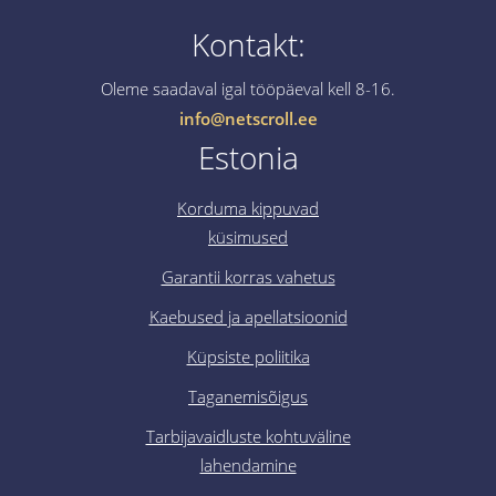
Kontakt:
Oleme saadaval igal tööpäeval kell 8-16.
info@netscroll.ee
Estonia
Korduma kippuvad
küsimused
Garantii korras vahetus
Kaebused ja apellatsioonid
Küpsiste poliitika
Taganemisõigus
Tarbijavaidluste kohtuväline
lahendamine