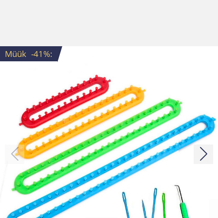
Müük
-41%
: