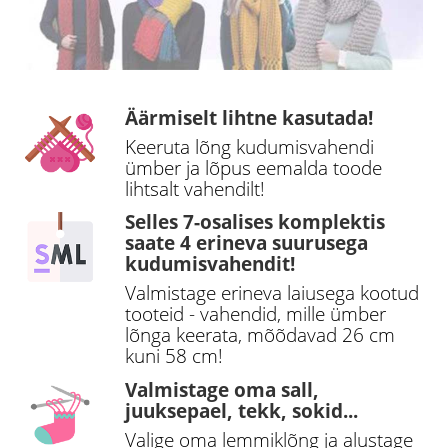
Äärmiselt lihtne kasutada!
Keeruta lõng kudumisvahendi
ümber ja lõpus eemalda toode
lihtsalt vahendilt!
Selles 7-osalises komplektis
saate 4 erineva suurusega
kudumisvahendit!
Valmistage erineva laiusega kootud
tooteid - vahendid, mille ümber
lõnga keerata, mõõdavad 26 cm
kuni 58 cm!
Valmistage oma sall,
juuksepael, tekk, sokid...
Valige oma lemmiklõng ja alustage