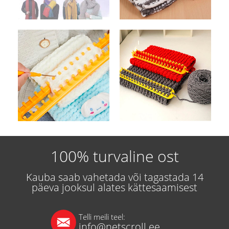
100% turvaline ost
Kauba saab vahetada või tagastada 14
päeva jooksul alates kättesaamisest
Telli meili teel:
info@netscroll.ee