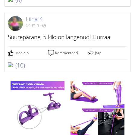
(6)
Liina K.
54 min
·
Suurepärane, 5 kilo on langenud! Hurraa
Meeldib
Kommenteeri
Jaga
(10)