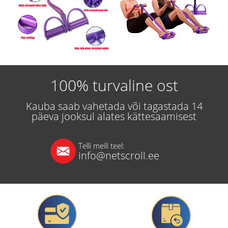
100% turvaline ost
Kauba saab vahetada või tagastada 14
päeva jooksul alates kättesaamisest
Telli meili teel:
info@netscroll.ee