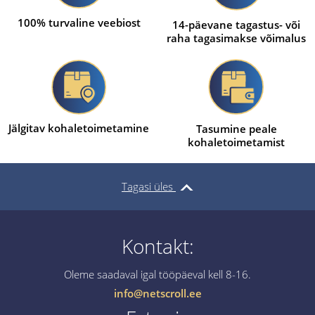
100% turvaline veebiost
14-päevane tagastus- või
raha tagasimakse võimalus
Jälgitav kohaletoimetamine
Tasumine peale
kohaletoimetamist
Tagasi üles
Kontakt:
Oleme saadaval igal tööpäeval kell 8-16.
info@netscroll.ee