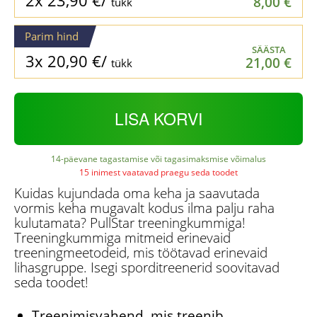
8,00
€
tükk
Parim hind
SÄÄSTA
3x
20,90
€
/
21,00
€
tükk
LISA KORVI
14-päevane tagastamise või tagasimaksmise võimalus
15 inimest vaatavad praegu seda toodet
Kuidas kujundada oma keha ja saavutada
vormis keha mugavalt kodus ilma palju raha
kulutamata? PullStar treeningkummiga!
Treeningkummiga mitmeid erinevaid
treeningmeetodeid, mis töötavad erinevaid
lihasgruppe. Isegi sporditreenerid soovitavad
seda toodet!
Treenimisvahend, mis treenib