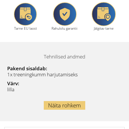
Tarne EU laost
Rahulolu garantii
Jälgitav tarne
Tehnilised andmed
Pakend sisaldab:
1x treeningkumm harjutamiseks
Värv:
lilla
Näita rohkem