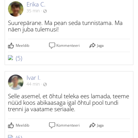
Erika C.
35 min
·
Suurepärane. Ma pean seda tunnistama. Ma
näen juba tulemusi!
Meeldib
Kommenteeri
Jaga
(5)
Ivar I.
44 min
·
Selle asemel, et õhtul teleka ees lamada, teeme
nüüd koos abikaasaga igal õhtul pool tundi
trenni ja vaatame seriaale.
Meeldib
Kommenteeri
Jaga