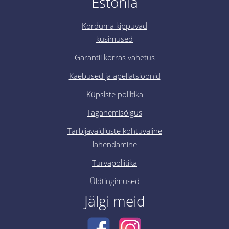
Estonia
Korduma kippuvad
küsimused
Garantii korras vahetus
Kaebused ja apellatsioonid
Küpsiste poliitika
Taganemisõigus
Tarbijavaidluste kohtuväline
lahendamine
Turvapoliitika
Üldtingimused
Jälgi meid