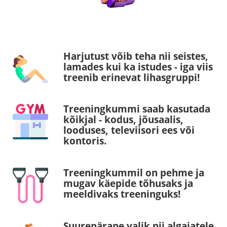
Harjutust võib teha nii seistes,
lamades kui ka istudes - iga viis
treenib erinevat lihasgruppi!
Treeningkummi saab kasutada
kõikjal - kodus, jõusaalis,
looduses, televiisori ees või
kontoris.
Treeningkummil on pehme ja
mugav käepide tõhusaks ja
meeldivaks treeninguks!
Suurepärane valik nii algajatele