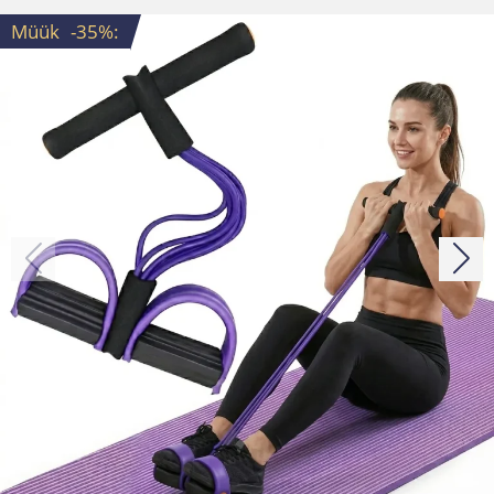
Müük
-35%
: