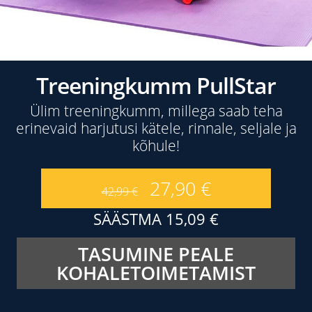
Treeningkumm PullStar
Ülim treeningkumm, millega saab teha
erinevaid harjutusi kätele, rinnale, seljale ja
kõhule!
27,90
€
42,99
€
SÄÄSTMA
15,09
€
TASUMINE PEALE
KOHALETOIMETAMIST