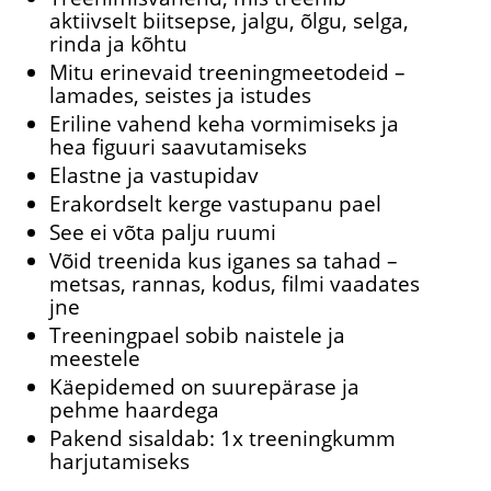
aktiivselt biitsepse, jalgu, õlgu, selga,
rinda ja kõhtu
Mitu erinevaid treeningmeetodeid –
lamades, seistes ja istudes
Eriline vahend keha vormimiseks ja
hea figuuri saavutamiseks
Elastne ja vastupidav
Erakordselt kerge vastupanu pael
See ei võta palju ruumi
Võid treenida kus iganes sa tahad –
metsas, rannas, kodus, filmi vaadates
jne
Treeningpael sobib naistele ja
meestele
Käepidemed on suurepärase ja
pehme haardega
Pakend sisaldab: 1x treeningkumm
harjutamiseks