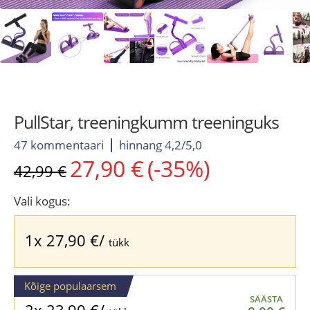
PullStar, treeningkumm treeninguks
47 kommentaari
hinnang 4,2/5,0
27,90
€
(-35%)
Algne
Current
42,99
€
hind
price
oli:
is:
Vali kogus:
42,99 €.
27,90 €.
1x
27,90
€
/
tükk
Kõige populaarsem
SÄÄSTA
2x
23,90
€
/