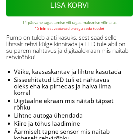
LISA KORVI
14-päevane tagastamise või tagasimaksmise võimalus
15 inimest vaatavad praegu seda toodet
Pump on tuleb alati kasuks, sest saad selle
lihtsalt rehvi külge kinnitada ja LED tule abil on
su parem nähtavus ja digitaalekraan mis näitab
rehvirõhku!
Väike, kaasaskantav ja lihtne kasutada
Sisseehitatud LED tuli et nähtavus
oleks eha ka pimedas ja halva ilma
korral
Digitaalne ekraan mis näitab täpset
rõhku
Lihtne autoga ühendada
Kiire ja tõhus laadimine
Äärmiselt täpne sensor mis näitab
koheselt rehvirõhku