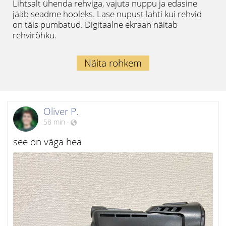
Lihtsalt ühenda rehviga, vajuta nuppu ja edasine
jääb seadme hooleks. Lase nupust lahti kui rehvid
on täis pumbatud. Digitaalne ekraan näitab
rehvirõhku.
Näita rohkem
Oliver P.
58 min
·
see on väga hea