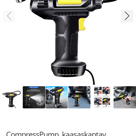
CompressPump, kaasaskantav