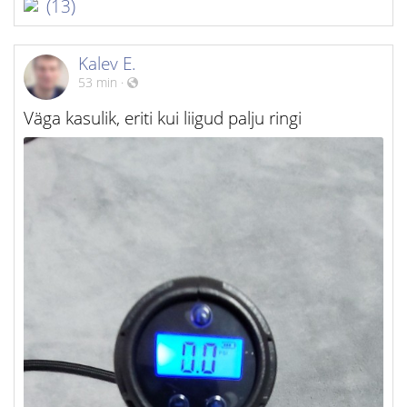
(13)
Kalev E.
53 min
·
Väga kasulik, eriti kui liigud palju ringi