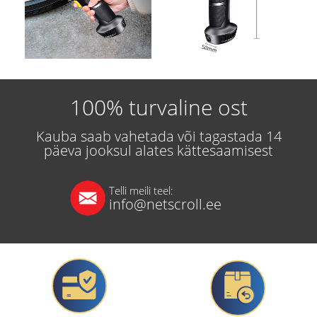
100% turvaline ost
Kauba saab vahetada või tagastada 14
päeva jooksul alates kättesaamisest
Telli meili teel:
info@netscroll.ee