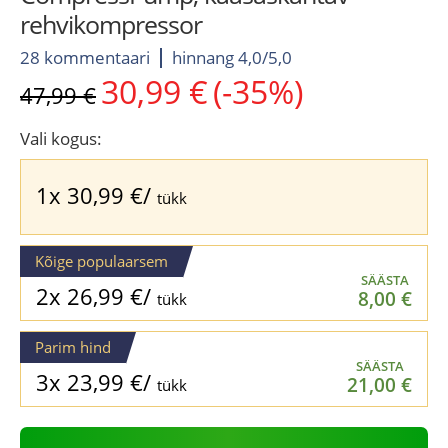
rehvikompressor
28 kommentaari
hinnang 4,0/5,0
30,99
€
(-35%)
Algne
Current
47,99
€
hind
price
oli:
is:
Vali kogus:
47,99 €.
30,99 €.
1x
30,99
€
/
tükk
Kõige populaarsem
SÄÄSTA
2x
26,99
€
/
8,00
€
tükk
Parim hind
SÄÄSTA
3x
23,99
€
/
21,00
€
tükk