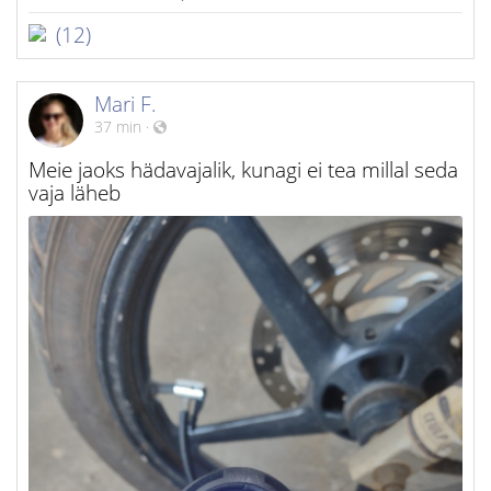
(12)
Mari F.
37 min
·
Meie jaoks hädavajalik, kunagi ei tea millal seda
vaja läheb