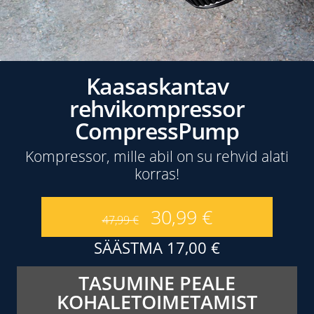
Kaasaskantav
rehvikompressor
CompressPump
Kompressor, mille abil on su rehvid alati
korras!
30,99
€
47,99
€
SÄÄSTMA
17,00
€
TASUMINE PEALE
KOHALETOIMETAMIST