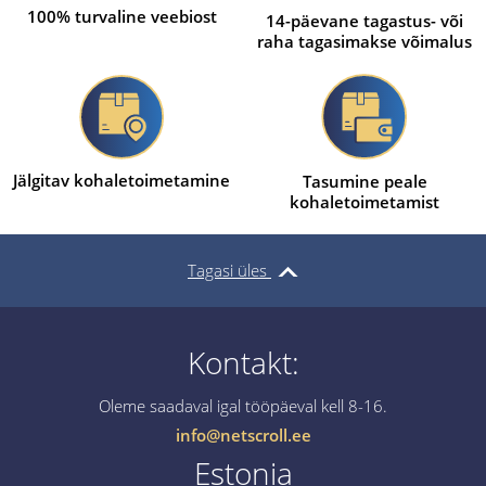
100% turvaline veebiost
14-päevane tagastus- või
raha tagasimakse võimalus
Jälgitav kohaletoimetamine
Tasumine peale
kohaletoimetamist
Tagasi üles
Kontakt:
Oleme saadaval igal tööpäeval kell 8-16.
info@netscroll.ee
Estonia