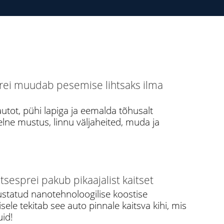
rei muudab pesemise lihtsaks ilma
autot, pühi lapiga ja eemalda tõhusalt
lne mustus, linnu väljaheited, muda ja
tsesprei pakub pikaajalist kaitset
ustatud nanotehnoloogilise koostise
ele tekitab see auto pinnale kaitsva kihi, mis
uid!