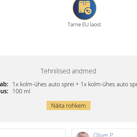
Tarne EU laost
Tehnilised andmed
ab:
1x kolm-ühes auto sprei + 1x kolm-ühes auto sp
us:
100 ml
Näita rohkem
Oliver P.