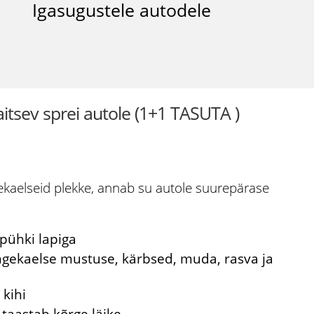
Igasugustele autodele
tsev sprei autole (1+1 TASUTA )
ekaelseid plekke, annab su autole suurepärase
pühki lapiga
gekaelse mustuse, kärbsed, muda, rasva ja
kihi
taastab kõrge läike