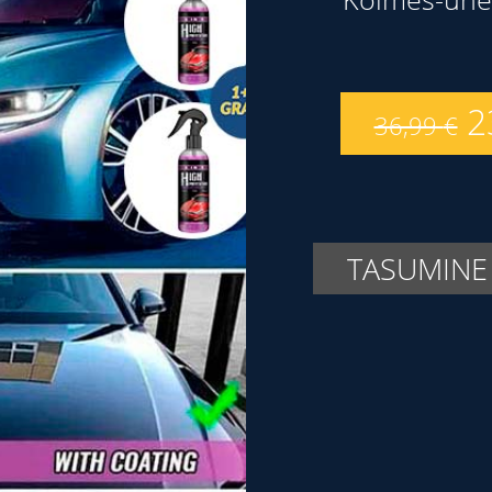
2
36,99
€
TASUMINE