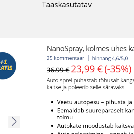
Taaskasutatav
NanoSpray, kolmes-ühes kai
25 kommentaari
hinnang 4,6/5,0
23,99
€
(-35%)
Algne
Current
36,99
€
hind
price
Auto sprei puhastab tõhusalt kang
oli:
is:
kaitse ja poleerib selle säravaks!
36,99 €.
23,99 €.
Veetu autopesu – pihusta ja 
Eemaldab suurepäraselt kan
tolmu
Autokate moodustab kaitsva 
Auto poleerimine – annab ja 