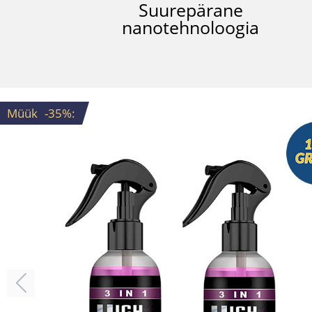
Suurepärane
nanotehnoloogia
Müük
-35%
: