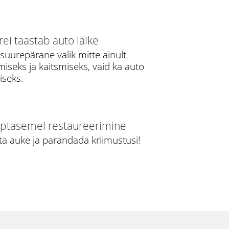
ei taastab auto läike
 suurepärane valik mitte ainult
iseks ja kaitsmiseks, vaid ka auto
iseks.
pptasemel restaureerimine
tta auke ja parandada kriimustusi!