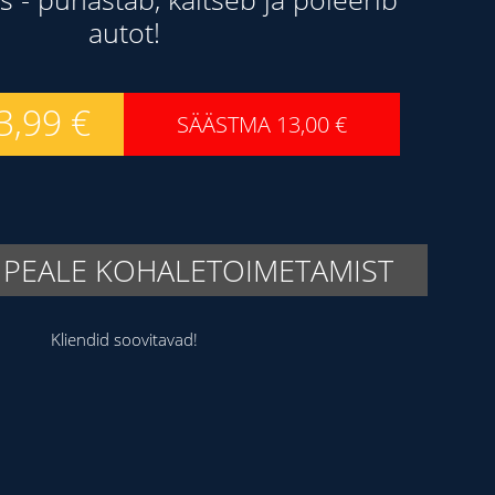
autot!
3,99
€
SÄÄSTMA
13,00
€
 PEALE KOHALETOIMETAMIST
Kliendid soovitavad!