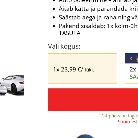
Aitab katta ja parandada kri
Säästab aega ja raha ning vä
Pakend sisaldab: 1x kolm-üh
TASUTA
Vali kogus:
Kõi
1x
23,99
€
/
2x
tükk
SÄ
14-päevane taga
9 inimest