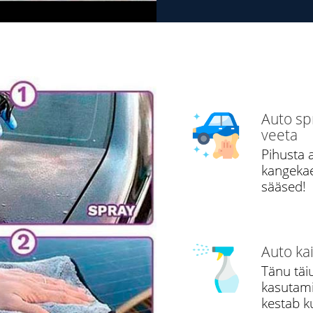
Auto sp
veeta
Pihusta 
kangekae
sääsed!
Auto kai
Tänu täi
kasutamis
kestab k