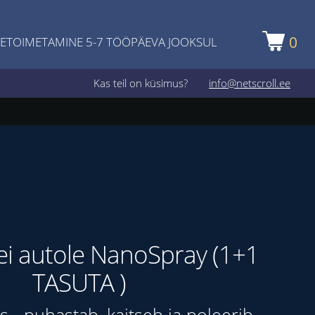
0
ETOIMETAMINE 5-7 TÖÖPÄEVA JOOKSUL
Kas teil on küsimus?
info@netscroll.ee
ei autole NanoSpray (1+1
TASUTA )
 - puhastab, kaitseb ja poleerib