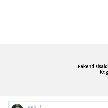
Pakend sisald
Kog
Janek U.