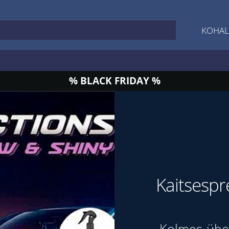
KOHAL
% BLACK FRIDAY %
Kaitsespr
Kolmes-ühes