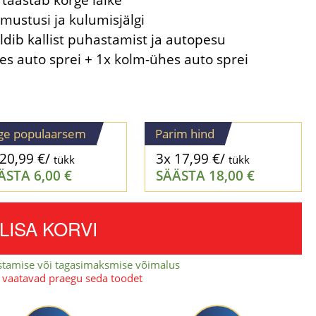
imustusi ja kulumisjälgi
ldib kallist puhastamist ja autopesu
es auto sprei + 1x kolm-ühes auto sprei
ge populaarsem
Parim hind
20,99
€
/
3x
17,99
€
/
tükk
tükk
ÄSTA
6,00
€
SÄÄSTA
18,00
€
LISA KORVI
stamise või tagasimaksmise võimalus
 vaatavad praegu seda toodet