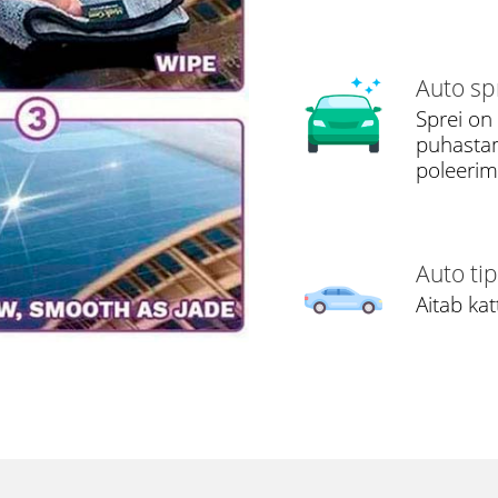
Auto spr
Sprei on
puhastam
poleerim
Auto ti
Aitab ka